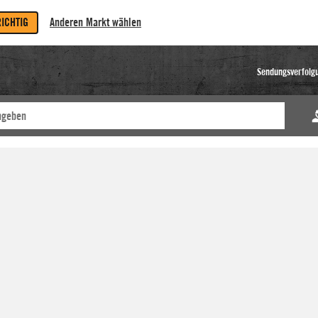
RICHTIG
Anderen Markt wählen
Sendungsverfolg