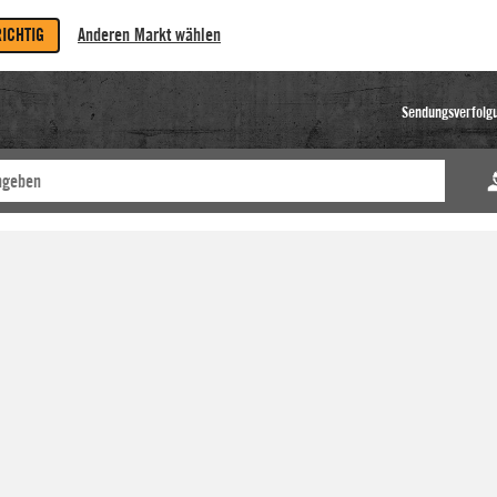
RICHTIG
Anderen Markt wählen
Sendungsverfolg