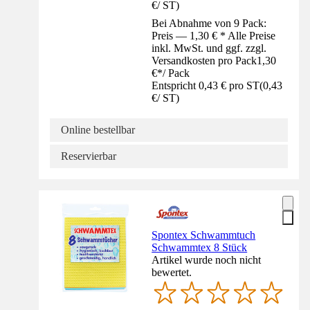
€
/
ST
)
Bei Abnahme von 9 Pack:
Preis — 1,30 € * Alle Preise
inkl. MwSt. und ggf. zzgl.
Versandkosten pro Pack
1,30
€
*
/
Pack
Entspricht 0,43 € pro ST
(
0,43
€
/
ST
)
Online bestellbar
Reservierbar
Spontex Schwammtuch
Schwammtex 8 Stück
Artikel wurde noch nicht
bewertet.