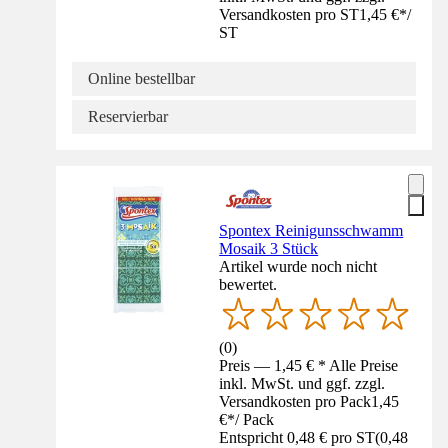
Versandkosten pro ST
1,45 €
*
/
ST
Online bestellbar
Reservierbar
Spontex Reinigunsschwamm
Mosaik 3 Stück
Artikel wurde noch nicht
bewertet.
(
0
)
Preis — 1,45 € * Alle Preise
inkl. MwSt. und ggf. zzgl.
Versandkosten pro Pack
1,45
€
*
/
Pack
Entspricht 0,48 € pro ST
(
0,48