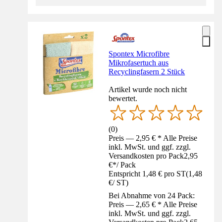
Spontex Microfibre
Mikrofasertuch aus
Recyclingfasern 2 Stück
Artikel wurde noch nicht
bewertet.
(
0
)
Preis — 2,95 € * Alle Preise
inkl. MwSt. und ggf. zzgl.
Versandkosten pro Pack
2,95
€
*
/
Pack
Entspricht 1,48 € pro ST
(
1,48
€
/
ST
)
Bei Abnahme von 24 Pack:
Preis — 2,65 € * Alle Preise
inkl. MwSt. und ggf. zzgl.