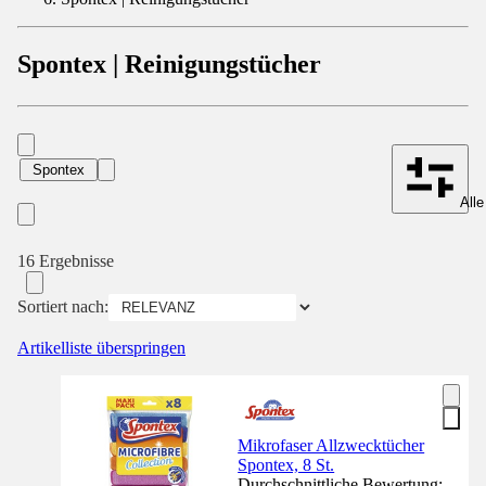
Spontex | Reinigungstücher
Spontex
Alle
16 Ergebnisse
Sortiert nach:
Artikelliste überspringen
Mikrofaser Allzwecktücher
Spontex, 8 St.
Durchschnittliche Bewertung: