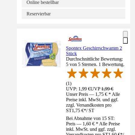
Online bestellbar
Reservierbar
Spontex Geschirrschwamm 2
Stück
Durchschnittliche Bewertung:
5 von 5 Sternen. 1 Bewertung.
(
1
)
UVP: 1,99 €
UVP
1,99 €
Unser Preis — 1,75 € * Alle
Preise inkl. MwSt. und ggf.
zzgl. Versandkosten pro
ST
1,75 €
*
/
ST
Bei Abnahme von 15 ST:
Preis — 1,60 € * Alle Preise
inkl. MwSt. und ggf. zzgl.
Versandkosten pro ST
1,60 €
*
/