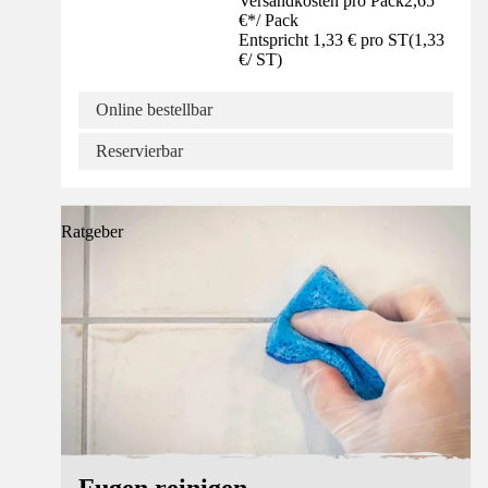
Versandkosten pro Pack
2,65
€
*
/
Pack
Entspricht 1,33 € pro ST
(
1,33
€
/
ST
)
Online bestellbar
Reservierbar
Ratgeber