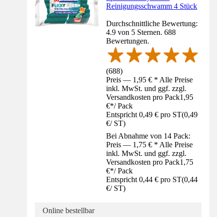
Reinigungsschwamm 4 Stück
Durchschnittliche Bewertung:
4.9 von 5 Sternen. 688
Bewertungen.
(
688
)
Preis — 1,95 € * Alle Preise
inkl. MwSt. und ggf. zzgl.
Versandkosten pro Pack
1,95
€
*
/
Pack
Entspricht 0,49 € pro ST
(
0,49
€
/
ST
)
Bei Abnahme von 14 Pack:
Preis — 1,75 € * Alle Preise
inkl. MwSt. und ggf. zzgl.
Versandkosten pro Pack
1,75
€
*
/
Pack
Entspricht 0,44 € pro ST
(
0,44
€
/
ST
)
Online bestellbar