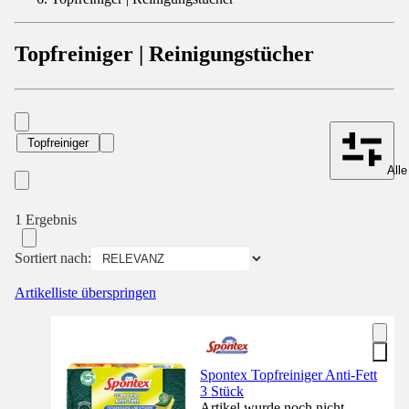
Topfreiniger | Reinigungstücher
Topfreiniger
Alle
1 Ergebnis
Sortiert nach:
Artikelliste überspringen
Spontex Topfreiniger Anti-Fett
3 Stück
Artikel wurde noch nicht