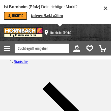
Ist
Bornheim (Pfalz)
Dein richtiger Markt?
JA, RICHTIG
Anderen Markt wählen
Bornheim (Pfalz)
Startseite