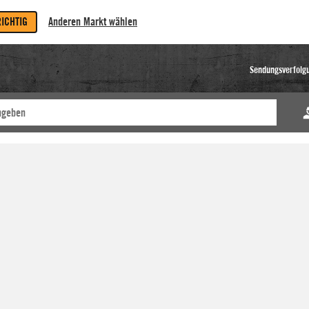
RICHTIG
Anderen Markt wählen
Sendungsverfolg