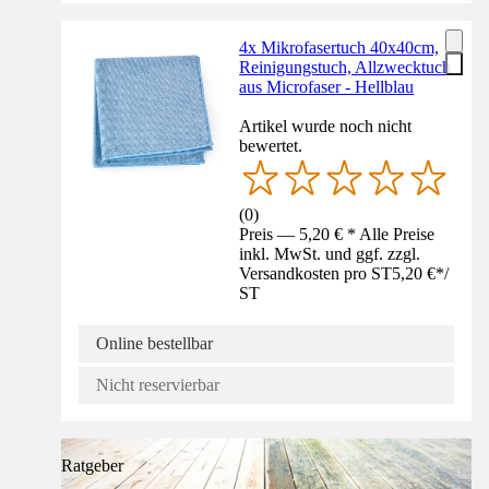
4x Mikrofasertuch 40x40cm,
Reinigungstuch, Allzwecktuch
aus Microfaser - Hellblau
Artikel wurde noch nicht
bewertet.
(
0
)
Preis — 5,20 € * Alle Preise
inkl. MwSt. und ggf. zzgl.
Versandkosten pro ST
5,20 €
*
/
ST
Online bestellbar
Nicht reservierbar
Ratgeber