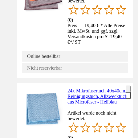
bewertet.
(
0
)
Preis — 19,40 € * Alle Preise
inkl. MwSt. und ggf. zzgl.
Versandkosten pro ST
19,40
€
*
/
ST
Online bestellbar
Nicht reservierbar
24x Mikrofasertuch 40x40cm,
Reinigungstuch, Allzwecktuch
aus Microfaser - Hellblau
Artikel wurde noch nicht
bewertet.
(
0
)