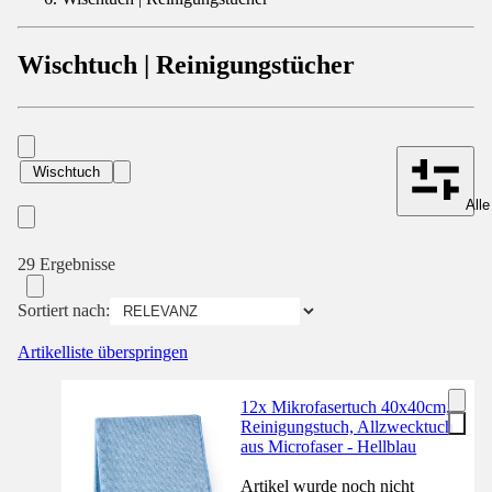
Wischtuch | Reinigungstücher
Wischtuch
Alle
29 Ergebnisse
Sortiert nach:
Artikelliste überspringen
12x Mikrofasertuch 40x40cm,
Reinigungstuch, Allzwecktuch
aus Microfaser - Hellblau
Artikel wurde noch nicht