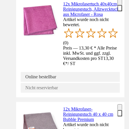
12x Mikrofasertuch 40x40cm,
Reinigungstuch, Allzwecktuch
aus Microfaser - Rosa
Artikel wurde noch nicht
bewertet.
(
0
)
Preis — 13,30 € * Alle Preise
inkl. MwSt. und ggf. zzgl.
Versandkosten pro ST
13,30
€
*
/
ST
Online bestellbar
Nicht reservierbar
12x Mikrofaser-
Reinigungstuch 40 x 40 cm
Bubble Premium
Artikel wurde noch nicht