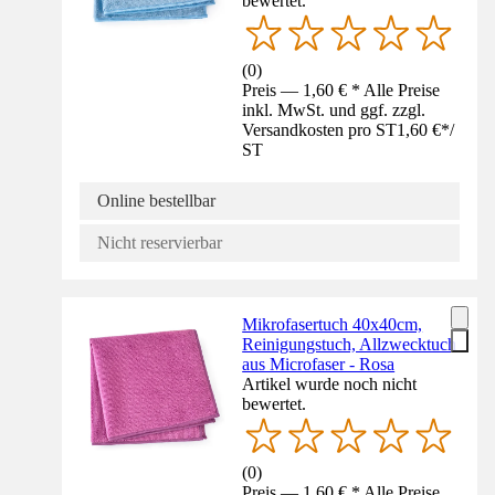
bewertet.
(
0
)
Preis — 1,60 € * Alle Preise
inkl. MwSt. und ggf. zzgl.
Versandkosten pro ST
1,60 €
*
/
ST
Online bestellbar
Nicht reservierbar
Mikrofasertuch 40x40cm,
Reinigungstuch, Allzwecktuch
aus Microfaser - Rosa
Artikel wurde noch nicht
bewertet.
(
0
)
Preis — 1,60 € * Alle Preise