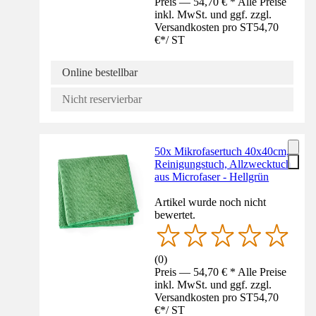
Preis — 54,70 € * Alle Preise
inkl. MwSt. und ggf. zzgl.
Versandkosten pro ST
54,70
€
*
/
ST
Online bestellbar
Nicht reservierbar
50x Mikrofasertuch 40x40cm,
Reinigungstuch, Allzwecktuch
aus Microfaser - Hellgrün
Artikel wurde noch nicht
bewertet.
(
0
)
Preis — 54,70 € * Alle Preise
inkl. MwSt. und ggf. zzgl.
Versandkosten pro ST
54,70
€
*
/
ST