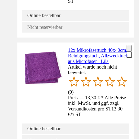
ST
Online bestellbar
Nicht reservierbar
12x Mikrofasertuch 40x40cm,
Reinigungstuch, Allzwecktuch
aus Microfaser - Lila
Artikel wurde noch nicht
bewertet.
(
0
)
Preis — 13,30 € * Alle Preise
inkl. MwSt. und ggf. zzgl.
Versandkosten pro ST
13,30
€
*
/
ST
Online bestellbar