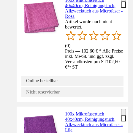
100x Mikrofasertuch
40x40cm, Reinigungstuch,
Allzwecktuch aus Microfaser -
Rosa
Artikel wurde noch nicht
bewertet.
(
0
)
Preis — 102,60 € * Alle Preise
inkl. MwSt. und ggf. zzgl.
Versandkosten pro ST
102,60
€
*
/
ST
Online bestellbar
Nicht reservierbar
100x Mikrofasertuch
40x40cm, Reinigungstuch,
Allzwecktuch aus Microfaser -
Lila