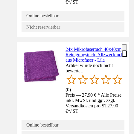
€
*
/
ST
Online bestellbar
Nicht reservierbar
24x Mikrofasertuch 40x40cm,
Reinigungstuch, Allzwecktuch
aus Microfaser - Lila
Artikel wurde noch nicht
bewertet.
(
0
)
Preis — 27,90 € * Alle Preise
inkl. MwSt. und ggf. zzgl.
Versandkosten pro ST
27,90
€
*
/
ST
Online bestellbar