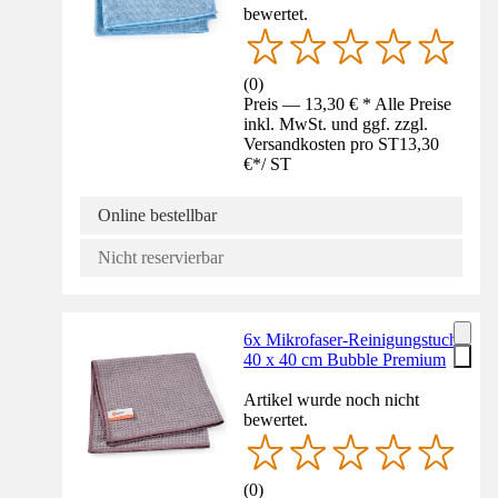
bewertet.
(
0
)
Preis — 13,30 € * Alle Preise
inkl. MwSt. und ggf. zzgl.
Versandkosten pro ST
13,30
€
*
/
ST
Online bestellbar
Nicht reservierbar
6x Mikrofaser-Reinigungstuch
40 x 40 cm Bubble Premium
Artikel wurde noch nicht
bewertet.
(
0
)