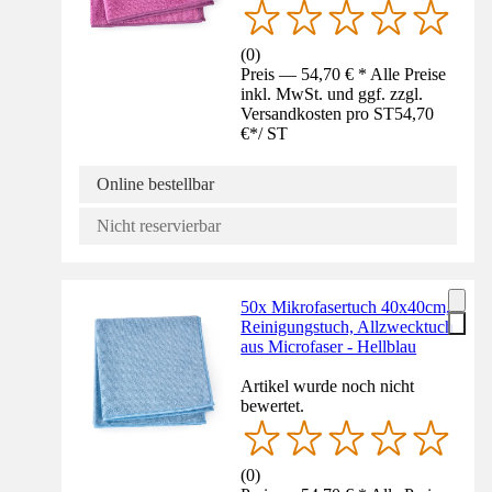
(
0
)
Preis — 54,70 € * Alle Preise
inkl. MwSt. und ggf. zzgl.
Versandkosten pro ST
54,70
€
*
/
ST
Online bestellbar
Nicht reservierbar
50x Mikrofasertuch 40x40cm,
Reinigungstuch, Allzwecktuch
aus Microfaser - Hellblau
Artikel wurde noch nicht
bewertet.
(
0
)