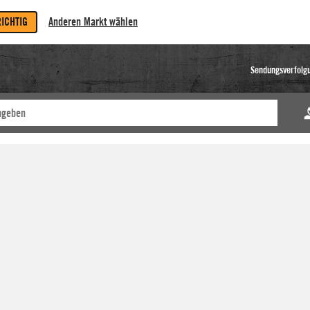
RICHTIG
Anderen Markt wählen
Sendungsverfolg