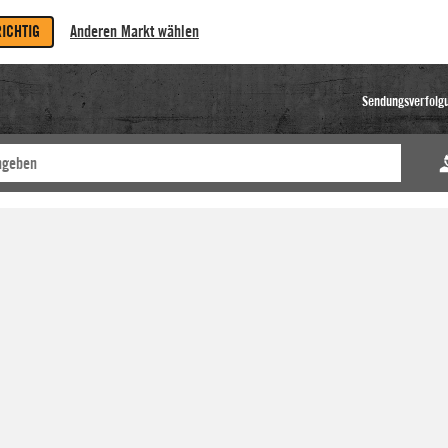
RICHTIG
Anderen Markt wählen
Sendungsverfolg