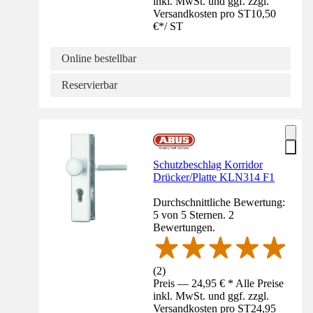
inkl. MwSt. und ggf. zzgl.
Versandkosten pro ST
10,50
€
*
/
ST
Online bestellbar
Reservierbar
Schutzbeschlag Korridor
Drücker/Platte KLN314 F1
Durchschnittliche Bewertung:
5 von 5 Sternen. 2
Bewertungen.
(
2
)
Preis — 24,95 € * Alle Preise
inkl. MwSt. und ggf. zzgl.
Versandkosten pro ST
24,95