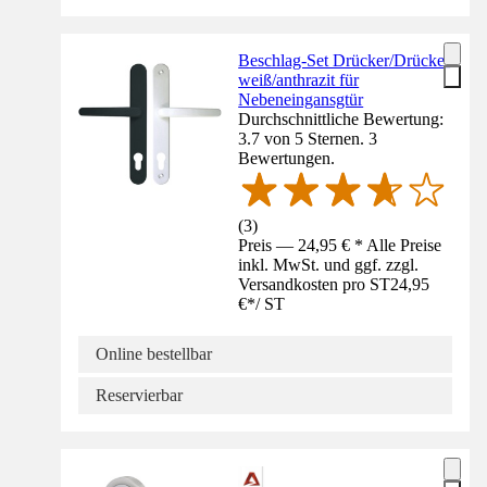
Beschlag-Set Drücker/Drücker
weiß/anthrazit für
Nebeneingansgtür
Durchschnittliche Bewertung:
3.7 von 5 Sternen. 3
Bewertungen.
(
3
)
Preis — 24,95 € * Alle Preise
inkl. MwSt. und ggf. zzgl.
Versandkosten pro ST
24,95
€
*
/
ST
Online bestellbar
Reservierbar