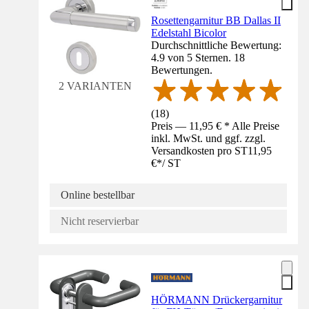
Rosettengarnitur BB Dallas II
Edelstahl Bicolor
Durchschnittliche Bewertung:
4.9 von 5 Sternen. 18
Bewertungen.
2 VARIANTEN
(
18
)
Preis — 11,95 € * Alle Preise
inkl. MwSt. und ggf. zzgl.
Versandkosten pro ST
11,95
€
*
/
ST
Online bestellbar
Nicht reservierbar
HÖRMANN Drückergarnitur