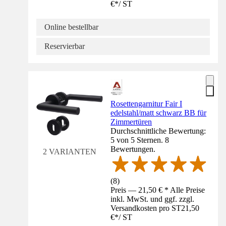
€
*
/
ST
Online bestellbar
Reservierbar
Rosettengarnitur Fair I
edelstahl/matt schwarz BB für
Zimmertüren
Durchschnittliche Bewertung:
5 von 5 Sternen. 8
Bewertungen.
2 VARIANTEN
(
8
)
Preis — 21,50 € * Alle Preise
inkl. MwSt. und ggf. zzgl.
Versandkosten pro ST
21,50
€
*
/
ST