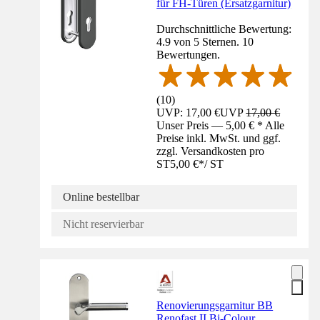
für FH-Türen (Ersatzgarnitur)
Durchschnittliche Bewertung:
4.9 von 5 Sternen. 10
Bewertungen.
(
10
)
UVP: 17,00 €
UVP
17,00 €
Unser Preis — 5,00 € * Alle
Preise inkl. MwSt. und ggf.
zzgl. Versandkosten pro
ST
5,00 €
*
/
ST
Online bestellbar
Nicht reservierbar
Renovierungsgarnitur BB
Renofast II Bi-Colour