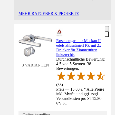
MEHR RATGEBER & PROJEKTE
Rosettengarnitur Moskau II
edelstahl/satiniert PZ mit 2x
Drücker für Zimmertüren
links/rechts
Durchschnittliche Bewertung:
4.5 von 5 Sternen. 38
3 VARIANTEN
Bewertungen.
(
38
)
Preis — 15,80 € * Alle Preise
inkl. MwSt. und ggf. zzgl.
Versandkosten pro ST
15,80
€
*
/
ST
Online bestellbar