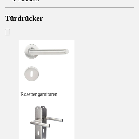
Türdrücker
Rosettengarnituren