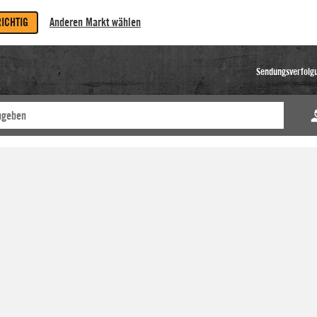
RICHTIG
Anderen Markt wählen
Sendungsverfolg