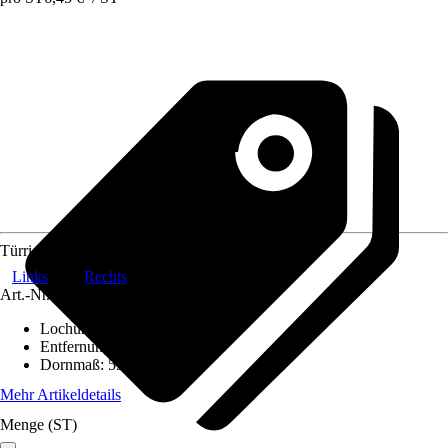
Türrichtung DIN
Links
Rechts
Art.-Nr.
10451586
Lochung
:
WC+ Bad Riegel
Entfernung
:
78 mm
Dornmaß
:
55 mm
Mehr Artikeldetails
Menge (ST)