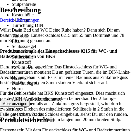
Stulpenbreite
Beschreibung
20 mm
Kastenhöhe
Bereich überspringen
143,5 mm
Türrichtung DIN
Willst Du in Bad und WC Deine Ruhe haben? Dann sieh Dir am
Links
besten das BKS-Einsteckschloss 0215 mit 55 mm Dornmaß und 78
Türprofil
mm Entfernung genauer an.
Falz
Schlossriegel
Produktmerkmale des Einsteckschlosses 0215 für WC- und
Zinkdruckguss, 2-tourig
Badezimmertüren von BKS
Schlossfalle
Kunststoff
Darum solltest Du zugreifen: Das Einsteckschloss für WC- und
Anzahl Schlüssel
Badezimmertüren montierst Du an gefälzten Türen, die im DIN-Links-
1
Anschlag eingebaut sind. Es ist mit einer Badnuss aus Zinkdruckguss
Nuss
bestückt. Die nimmt den 8 mm starken Vierkant sicher auf.
Zinkdruckguss
Norm
Für die Schlossfalle hat BKS Kunststoff eingesetzt. Dies macht sich
DIN
positiv in leiseren Schließgeräuschen bemerkbar. Der 2-tourige
AKN (Artikelkurznummer)
Schlossriegel, ebenfalls aus Zinkdruckguss hergestellt, wird durch
Mehr anzeigen
EGYK
zweimaliges Drehen des mitgelieferten Schlüssels in 2 Stufen in die
EAN
Falle geschoben. Ist das Schloss eingebaut, siehst Du nur den runden,
4016248190492
Produktsicherheit
nickelsilbern lackierten, 235 mm langen und 20 mm breiten Stulp.
Festgenagelt: Mit dem Einsteckschloss für WC- und Badezimmertüren