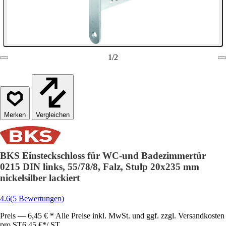
1
/
2
Vergleichen
BKS Einsteckschloss für WC-und Badezimmertür
0215 DIN links, 55/78/8, Falz, Stulp 20x235 mm
nickelsilber lackiert
4.6
(5 Bewertungen)
Preis — 6,45 € * Alle Preise inkl. MwSt. und ggf. zzgl. Versandkosten
pro ST
6,45 €
*
/
ST