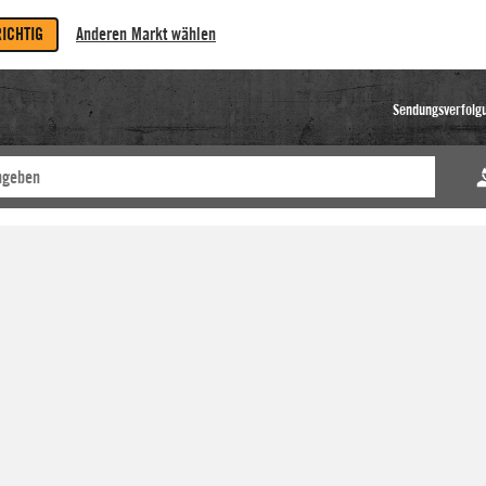
RICHTIG
Anderen Markt wählen
Sendungsverfolg