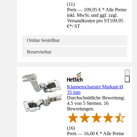
(
11
)
Preis — 109,95 € * Alle Preise
inkl. MwSt. und ggf. zzgl.
Versandkosten pro ST
109,95
€
*
/
ST
Online bestellbar
Reservierbar
Klappenscharnier Markant Ø
35 mm
Durchschnittliche Bewertung:
4.5 von 5 Sternen. 16
Bewertungen.
(
16
)
Preis — 16,00 € * Alle Preise