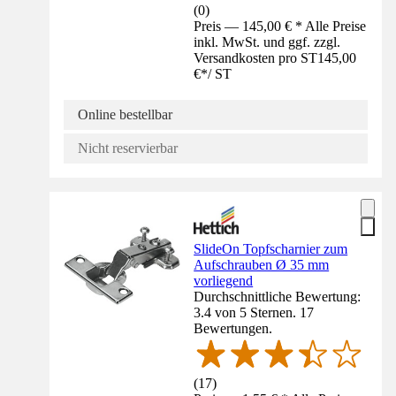
(
0
)
Preis — 145,00 € * Alle Preise
inkl. MwSt. und ggf. zzgl.
Versandkosten pro ST
145,00
€
*
/
ST
Online bestellbar
Nicht reservierbar
SlideOn Topfscharnier zum
Aufschrauben Ø 35 mm
vorliegend
Durchschnittliche Bewertung:
3.4 von 5 Sternen. 17
Bewertungen.
(
17
)