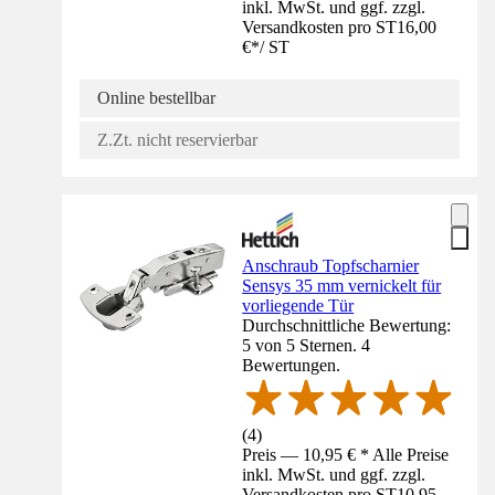
inkl. MwSt. und ggf. zzgl.
Versandkosten pro ST
16,00
€
*
/
ST
Online bestellbar
Z.Zt. nicht reservierbar
Anschraub Topfscharnier
Sensys 35 mm vernickelt für
vorliegende Tür
Durchschnittliche Bewertung:
5 von 5 Sternen. 4
Bewertungen.
(
4
)
Preis — 10,95 € * Alle Preise
inkl. MwSt. und ggf. zzgl.
Versandkosten pro ST
10,95