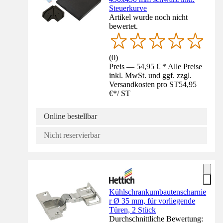
Steuerkurve
Artikel wurde noch nicht
bewertet.
(
0
)
Preis — 54,95 € * Alle Preise
inkl. MwSt. und ggf. zzgl.
Versandkosten pro ST
54,95
€
*
/
ST
Online bestellbar
Nicht reservierbar
Kühlschrankumbautenscharnie
r Ø 35 mm, für vorliegende
Türen, 2 Stück
Durchschnittliche Bewertung: