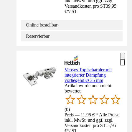
inkl. MwSt. und ggf. zzgl.
Versandkosten pro ST
39,95
€
*
/
ST
Online bestellbar
Reservierbar
Veosys Topfscharnier mit
integrierter Dämpfung
vorliegend Ø 35 mm
Artikel wurde noch nicht
bewertet.
(
0
)
Preis — 11,95 € * Alle Preise
inkl. MwSt. und ggf. zzgl.
Versandkosten pro ST
11,95
€
*
/
ST