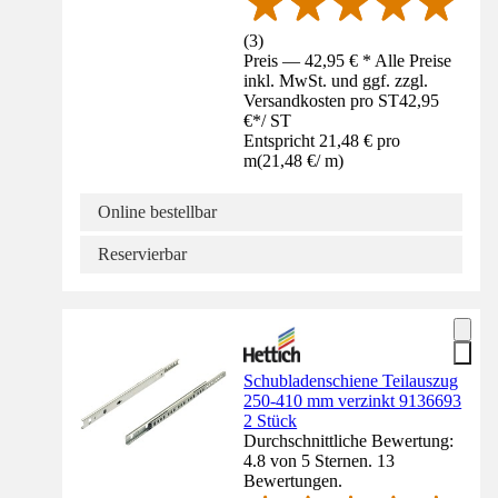
(
3
)
Preis — 42,95 € * Alle Preise
inkl. MwSt. und ggf. zzgl.
Versandkosten pro ST
42,95
€
*
/
ST
Entspricht 21,48 € pro
m
(
21,48 €
/
m
)
Online bestellbar
Reservierbar
Schubladenschiene Teilauszug
250-410 mm verzinkt 9136693
2 Stück
Durchschnittliche Bewertung:
4.8 von 5 Sternen. 13
Bewertungen.