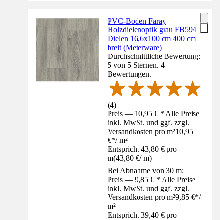
PVC-Boden Faray
Holzdielenoptik grau FB594
Dielen 16,6x100 cm 400 cm
breit (Meterware)
Durchschnittliche Bewertung:
5 von 5 Sternen. 4
Bewertungen.
(
4
)
Preis — 10,95 € * Alle Preise
inkl. MwSt. und ggf. zzgl.
Versandkosten pro m²
10,95
€
*
/
m²
Entspricht 43,80 € pro
m
(
43,80 €
/
m
)
Bei Abnahme von 30 m:
Preis — 9,85 € * Alle Preise
inkl. MwSt. und ggf. zzgl.
Versandkosten pro m²
9,85 €
*
/
m²
Entspricht 39,40 € pro