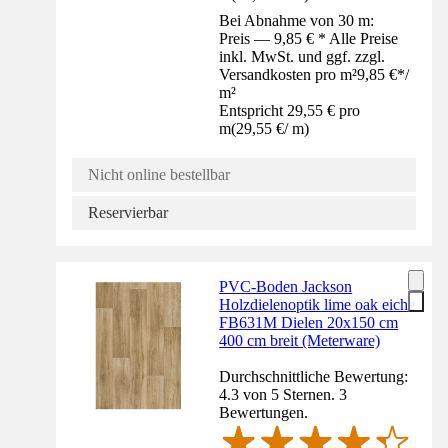
Bei Abnahme von 30 m:
Preis — 9,85 € * Alle Preise
inkl. MwSt. und ggf. zzgl.
Versandkosten pro m²
9,85 €
*
/
m²
Entspricht 29,55 € pro
m
(
29,55 €
/
m
)
Nicht online bestellbar
Reservierbar
PVC-Boden Jackson
Holzdielenoptik lime oak eiche
FB631M Dielen 20x150 cm
400 cm breit (Meterware)
Durchschnittliche Bewertung:
4.3 von 5 Sternen. 3
Bewertungen.