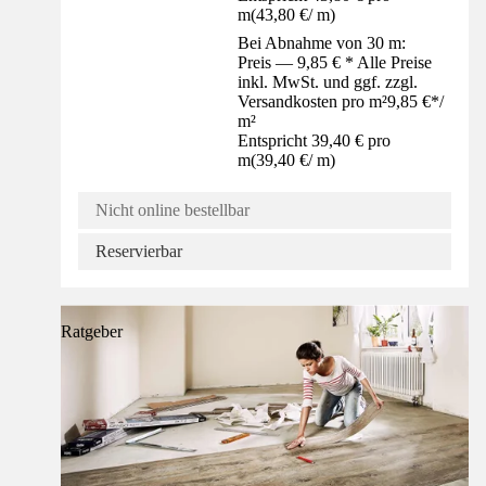
m
(
43,80 €
/
m
)
Bei Abnahme von 30 m:
Preis — 9,85 € * Alle Preise
inkl. MwSt. und ggf. zzgl.
Versandkosten pro m²
9,85 €
*
/
m²
Entspricht 39,40 € pro
m
(
39,40 €
/
m
)
Nicht online bestellbar
Reservierbar
Ratgeber