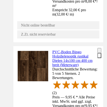
Versandkosten pro m²
8,00 €
*
/
m²
Entspricht 32,00 € pro
m
(
32,00 €
/
m
)
Nicht online bestellbar
Z.Zt. nicht reservierbar
PVC-Boden Bingo
Holzdielenoptik rustikal
Dielen 14x100 cm 400 cm
breit (Meterware)
Durchschnittliche Bewertung:
5 von 5 Sternen. 2
Bewertungen.
(
2
)
Preis — 9,95 € * Alle Preise
inkl. MwSt. und ggf. zzgl.
Versandkosten pro m²
9,95 €
*
/