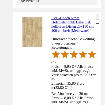
Reservierbar
PVC-Boden News
Holzdielenoptik Lime Oak
hellbraun Dielen 20x150 cm
400 cm breit (Meterware)
Durchschnittliche Bewertung:
5 von 5 Sternen. 4
Bewertungen.
(
4
)
Preis — 8,95 € * Alle Preise
inkl. MwSt. und ggf. zzgl.
Versandkosten pro m²
8,95 €
*
/
m²
Entspricht 35,80 € pro
m
(
35,80 €
/
m
)
Bei Abnahme von 30 m:
Preis — 8,00 € * Alle Preise
inkl. MwSt. und ggf. zzgl.