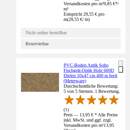
Versandkosten pro m²
9,85 €
*
/
m²
Entspricht 29,55 € pro
m
(
29,55 €
/
m
)
Nicht online bestellbar
Reservierbar
PVC-Boden Antik Soho
Fischgrät-Optik Holz 669D
Dielen 10x47 cm 400 m breit
(Meterware)
Durchschnittliche Bewertung:
5 von 5 Sternen. 1 Bewertung.
(
1
)
Preis — 13,95 € * Alle Preise
inkl. MwSt. und ggf. zzgl.
Versandkosten pro m²
13,95