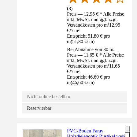
(
3
)
Preis — 12,95 € * Alle Preise
inkl. MwSt. und ggf. zzgl.
Versandkosten pro m²
12,95
€
*
/
m²
Entspricht 51,80 € pro
m
(
51,80 €
/
m
)
Bei Abnahme von 30 m:
Preis — 11,65 € * Alle Preise
inkl. MwSt. und ggf. zzgl.
Versandkosten pro m²
11,65
€
*
/
m²
Entspricht 46,60 € pro
m
(
46,60 €
/
m
)
Nicht online bestellbar
Reservierbar
PVC-Boden Faray
Holzdielenoptik Rustikal weiß