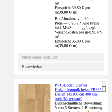
m²
Entspricht 39,80 € pro
m
(
39,80 €
/
m
)
Bei Abnahme von 30 m:
Preis — 8,95 € * Alle Preise
inkl. MwSt. und ggf. zzgl.
Versandkosten pro m²
8,95 €
*
/
m²
Entspricht 35,80 € pro
m
(
35,80 €
/
m
)
Nicht online bestellbar
Reservierbar
PVC-Boden Denver
Holzdielenoptik beige FB835
Dielen 14x100 cm 400 cm
breit (Meterware)
Durchschnittliche Bewertung:
5 von 5 Sternen. 1 Bewertung.