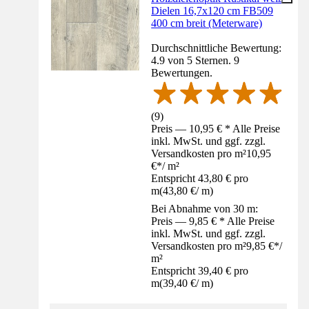
Dielen 16,7x120 cm FB509
400 cm breit (Meterware)
Durchschnittliche Bewertung:
4.9 von 5 Sternen. 9
Bewertungen.
(
9
)
Preis — 10,95 € * Alle Preise
inkl. MwSt. und ggf. zzgl.
Versandkosten pro m²
10,95
€
*
/
m²
Entspricht 43,80 € pro
m
(
43,80 €
/
m
)
Bei Abnahme von 30 m:
Preis — 9,85 € * Alle Preise
inkl. MwSt. und ggf. zzgl.
Versandkosten pro m²
9,85 €
*
/
m²
Entspricht 39,40 € pro
m
(
39,40 €
/
m
)