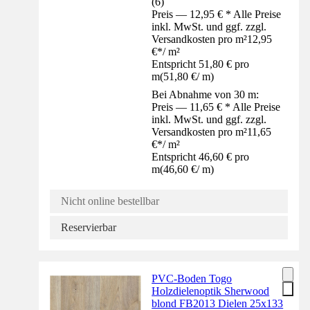
(
6
)
Preis — 12,95 € * Alle Preise
inkl. MwSt. und ggf. zzgl.
Versandkosten pro m²
12,95
€
*
/
m²
Entspricht 51,80 € pro
m
(
51,80 €
/
m
)
Bei Abnahme von 30 m:
Preis — 11,65 € * Alle Preise
inkl. MwSt. und ggf. zzgl.
Versandkosten pro m²
11,65
€
*
/
m²
Entspricht 46,60 € pro
m
(
46,60 €
/
m
)
Nicht online bestellbar
Reservierbar
PVC-Boden Togo
Holzdielenoptik Sherwood
blond FB2013 Dielen 25x133