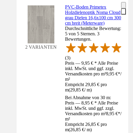
PVC-Boden Primetex
Holzdielenoptik Noma Cloud
grau Dielen 16,6x100 cm 300
cm breit (Meterware)
Durchschnittliche Bewertung:
5 von 5 Sternen. 3
Bewertungen.
2 VARIANTEN
(
3
)
Preis — 9,95 € * Alle Preise
inkl. MwSt. und ggf. zzgl.
Versandkosten pro m²
9,95 €
*
/
m²
Entspricht 29,85 € pro
m
(
29,85 €
/
m
)
Bei Abnahme von 30 m:
Preis — 8,95 € * Alle Preise
inkl. MwSt. und ggf. zzgl.
Versandkosten pro m²
8,95 €
*
/
m²
Entspricht 26,85 € pro
m
(
26,85 €
/
m
)