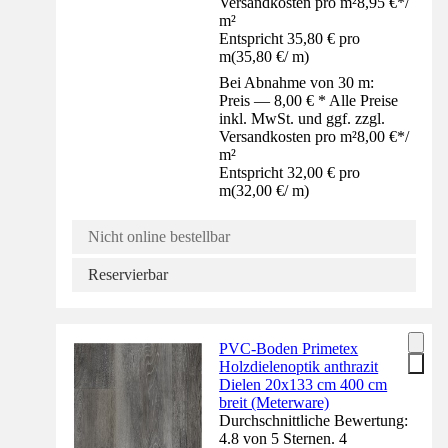
Versandkosten pro m²
8,95 €
*
/
m²
Entspricht 35,80 € pro
m
(
35,80 €
/
m
)
Bei Abnahme von 30 m:
Preis — 8,00 € * Alle Preise
inkl. MwSt. und ggf. zzgl.
Versandkosten pro m²
8,00 €
*
/
m²
Entspricht 32,00 € pro
m
(
32,00 €
/
m
)
Nicht online bestellbar
Reservierbar
PVC-Boden Primetex
Holzdielenoptik anthrazit
Dielen 20x133 cm 400 cm
breit (Meterware)
Durchschnittliche Bewertung:
4.8 von 5 Sternen. 4