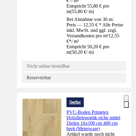
€
*
/
m²
Entspricht 55,80 € pro
m
(
55,80 €
/
m
)
Bei Abnahme von 30 m:
Preis — 12,55 € * Alle Preise
inkl. MwSt. und ggf. zzgl.
Versandkosten pro m²
12,55
€
*
/
m²
Entspricht 50,20 € pro
m
(
50,20 €
/
m
)
Nicht online bestellbar
Reservierbar
PVC-Boden Primetex
Holzdielenoptik eiche mittel
Dielen 16x100 cm 400 cm
breit (Meterware)
Artikel wurde noch nicht