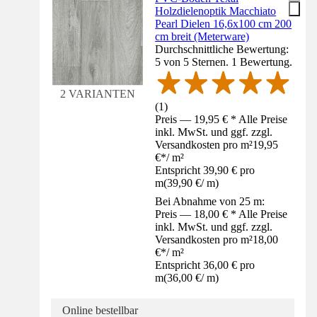
Holzdielenoptik Macchiato
Pearl Dielen 16,6x100 cm 200
cm breit (Meterware)
Durchschnittliche Bewertung:
5 von 5 Sternen. 1 Bewertung.
2 VARIANTEN
(
1
)
Preis — 19,95 € * Alle Preise
inkl. MwSt. und ggf. zzgl.
Versandkosten pro m²
19,95
€
*
/
m²
Entspricht 39,90 € pro
m
(
39,90 €
/
m
)
Bei Abnahme von 25 m:
Preis — 18,00 € * Alle Preise
inkl. MwSt. und ggf. zzgl.
Versandkosten pro m²
18,00
€
*
/
m²
Entspricht 36,00 € pro
m
(
36,00 €
/
m
)
Online bestellbar