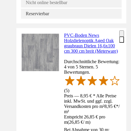
Nicht online bestellbar
Reservierbar
PVC-Boden News
Holzdielenoptik Aged Oak
graubraun Dielen 16,6x100
cm 300 cm breit (Meterware)
Durchschnittliche Bewertung:
4 von 5 Sternen. 5
Bewertungen.
(
5
)
Preis — 8,95 € * Alle Preise
inkl. MwSt. und ggf. zzgl.
Versandkosten pro m²
8,95 €
*
/
m²
Entspricht 26,85 € pro
m
(
26,85 €
/
m
)
Bei Abnahme von 30 m: