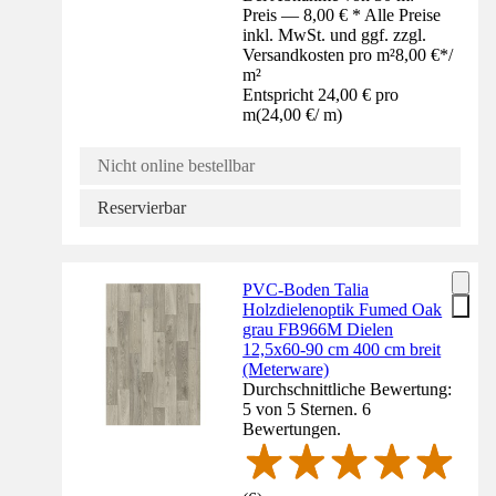
Preis — 8,00 € * Alle Preise
inkl. MwSt. und ggf. zzgl.
Versandkosten pro m²
8,00 €
*
/
m²
Entspricht 24,00 € pro
m
(
24,00 €
/
m
)
Nicht online bestellbar
Reservierbar
PVC-Boden Talia
Holzdielenoptik Fumed Oak
grau FB966M Dielen
12,5x60-90 cm 400 cm breit
(Meterware)
Durchschnittliche Bewertung:
5 von 5 Sternen. 6
Bewertungen.