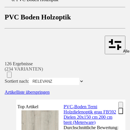
PVC Boden Holzoptik
Alle
126 Ergebnisse
(234 VARIANTEN)
Sortiert nach:
Artikelliste überspringen
Top Artikel
PVC-Boden Terni
Holzdielenoptik grau FB592
Dielen 20x150 cm 200 cm
breit (Meterware)
Durchschnittliche Bewertung: