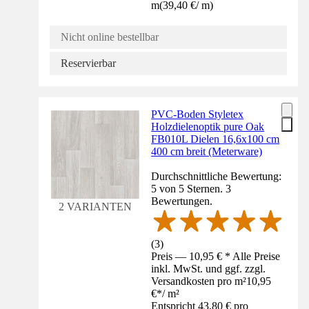
m
(
39,40 €
/
m
)
Nicht online bestellbar
Reservierbar
PVC-Boden Styletex
Holzdielenoptik pure Oak
FB010L Dielen 16,6x100 cm
400 cm breit (Meterware)
Durchschnittliche Bewertung:
5 von 5 Sternen. 3
Bewertungen.
2 VARIANTEN
(
3
)
Preis — 10,95 € * Alle Preise
inkl. MwSt. und ggf. zzgl.
Versandkosten pro m²
10,95
€
*
/
m²
Entspricht 43,80 € pro