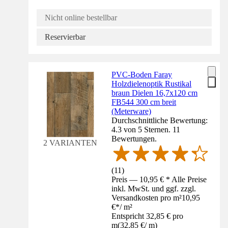
Nicht online bestellbar
Reservierbar
PVC-Boden Faray
Holzdielenoptik Rustikal
braun Dielen 16,7x120 cm
FB544 300 cm breit
(Meterware)
Durchschnittliche Bewertung:
4.3 von 5 Sternen. 11
Bewertungen.
2 VARIANTEN
(
11
)
Preis — 10,95 € * Alle Preise
inkl. MwSt. und ggf. zzgl.
Versandkosten pro m²
10,95
€
*
/
m²
Entspricht 32,85 € pro
m
(
32,85 €
/
m
)