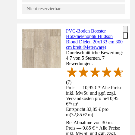
Nicht reservierbar
PVC-Boden Booster
Holzdielenoptik Hudson
Blond Dielen 20x133 cm 300
cm breit (Meterware)
Durchschnittliche Bewertung:
4.7 von 5 Sternen. 7
Bewertungen.
(
7
)
Preis — 10,95 € * Alle Preise
inkl. MwSt. und ggf. zzgl.
Versandkosten pro m²
10,95
€
*
/
m²
Entspricht 32,85 € pro
m
(
32,85 €
/
m
)
Bei Abnahme von 30 m:
Preis — 9,85 € * Alle Preise
inkl. MwSt. und ggf. zzgl.