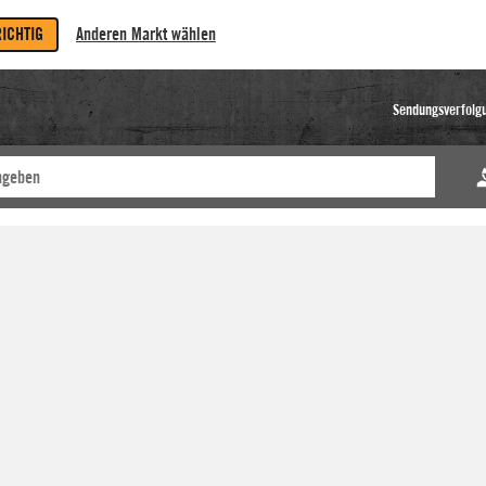
RICHTIG
Anderen Markt wählen
Sendungsverfolg