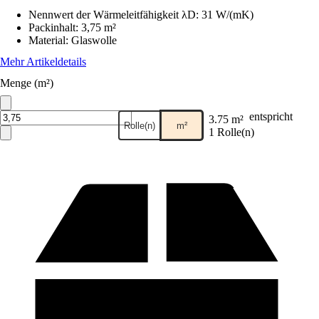
Nennwert der Wärmeleitfähigkeit λD
:
31 W/(mK)
Packinhalt
:
3,75 m²
Material
:
Glaswolle
Mehr Artikeldetails
Menge (m²)
entspricht
3.75 m²
Rolle(n)
m²
1 Rolle(n)