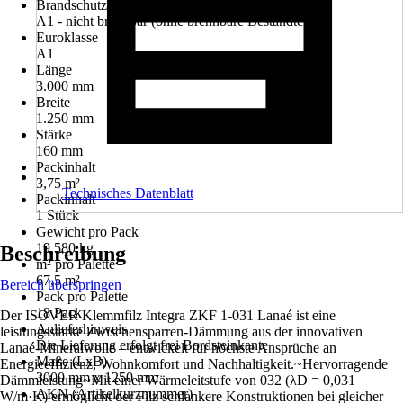
Brandschutzklasse
A1 - nicht brennbar (ohne brennbare Bestandteile)
Euroklasse
A1
Länge
3.000 mm
Breite
1.250 mm
Stärke
160 mm
Packinhalt
3,75 m²
Technisches Datenblatt
Packinhalt
1 Stück
Gewicht pro Pack
19,580 kg
Beschreibung
m² pro Palette
67,5 m²
Bereich überspringen
Pack pro Palette
18 Pack
Der ISOVER Klemmfilz Integra ZKF 1-031 Lanaé ist eine
Anlieferhinweis
leistungsstarke Zwischensparren-Dämmung aus der innovativen
Die Lieferung erfolgt frei Bordsteinkante
Lanaé-Mineralwolle – entwickelt für höchste Ansprüche an
Maße (LxB)
Energieeffizienz, Wohnkomfort und Nachhaltigkeit.~Hervorragende
3000 mm x 1250 mm
Dämmleistung~Mit einer Wärmeleitstufe von 032 (λD = 0,031
AKN (Artikelkurznummer)
W/m·K) ermöglicht der Filz schlankere Konstruktionen bei gleicher