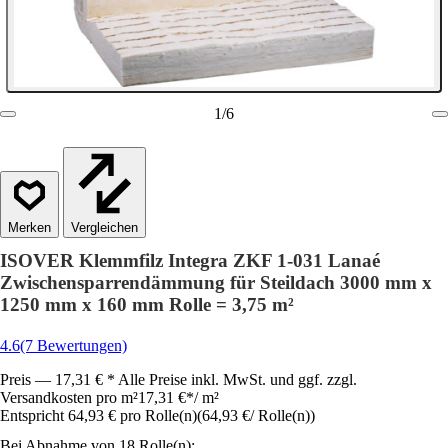
1
/
6
Vergleichen
ISOVER Klemmfilz Integra ZKF 1-031 Lanaé
Zwischensparrendämmung für Steildach 3000 mm x
1250 mm x 160 mm Rolle = 3,75 m²
4.6
(7 Bewertungen)
Preis — 17,31 € * Alle Preise inkl. MwSt. und ggf. zzgl.
Versandkosten pro m²
17,31 €
*
/
m²
Entspricht 64,93 € pro Rolle(n)
(
64,93 €
/
Rolle(n)
)
Bei Abnahme von 18 Rolle(n):