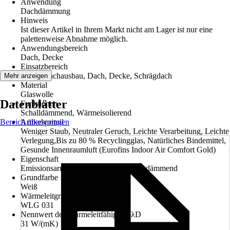
Anwendung
Dachdämmung
Hinweis
Ist dieser Artikel in Ihrem Markt nicht am Lager ist nur eine
palettenweise Abnahme möglich.
Anwendungsbereich
Dach, Decke
Einsatzbereich
Innen, Dachausbau, Dach, Decke, Schrägdach
Mehr anzeigen
Material
Glaswolle
Datenblätter
Funktionen
Schalldämmend, Wärmeisolierend
Bereich überspringen
Artikelvorteil
Weniger Staub, Neutraler Geruch, Leichte Verarbeitung, Leichte
Verlegung,Bis zu 80 % Recyclingglas, Natürliches Bindemittel,
Gesunde Innenraumluft (Eurofins Indoor Air Comfort Gold)
Eigenschaft
Emissionsarm, Nicht brennbar, Wärmedämmend
Grundfarbe
Weiß
Wärmeleitgruppe
WLG 031
Nennwert der Wärmeleitfähigkeit λD
31 W/(mK)