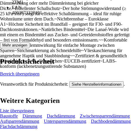
2TM1
Dämmwirkung oder mehr Dämmleistung bei gleicher
EAN
Dicke.~Exzellenter Schallschutz~Der hohe Strömungswiderstand (≥
4003973328191
25 kPa·s/m²) sorgt für effektive Schalldämmung – ideal für ruhige
Wohnräume unter dem Dach.~Nichtbrennbar – Euroklasse
A1~Höchste Sicherheit im Brandfall – geeignet für F30- und F90-
Dachkonstruktionen.~Natürliches Bindemittel~Die Lanaé-Wolle wird
mit einem en Bindemittel aus Zucker- und Getreiderohstoffen gefertigt
– frei von Formaldehyd und besonders emissionsarm.~~Komfortable
Verarbeitung~Klemmwirkung für einfache Montage zwischen
Mehr anzeigen
Sparren~Strichmarkierung als Schneidehilfe~Vlieskaschierung für
angenehme Haptik und Staubbindung~~Zertifiziert & gesundheitlich
Produktsicherheit
unbedenklich~RAL-Gütezeichen~EUCEB-zertifiziert~LABS-
konform (lackbenetzungsstörende Substanzen)
Bereich überspringen
Verantwortlich für Produktsicherheit:
.
Siehe Herstellerinformationen
Weitere Kategorien
Liste überspringen
Baustoffe
Dämmung
Dachdämmung
Zwischensparrendämmung
Aufsparrendämmung
Untersparrendämmung
Dachbodendämmung
Flachdachdämmung