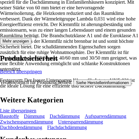
speziell für die Dachdämmung in Einfamilienhäusern konzipiert. Mit
seiner Stärke von 60 mm bietet er eine hervorragende
Wärmeisolierung, die Heizkosten reduziert und das Raumklima
verbessert. Dank der Wärmeleitgruppe Lambda 0,031 wird eine hohe
Energieeffizienz erreicht. Der Klemmfilz ist alterungsbeständig und
emissionsarm, was zu einer langen Lebensdauer und einem gesunden
Raumklima beiträgt. Die Brandschutzklasse A1 und die Euroklasse A1
garantieren, dass der Klemmfilz nicht brennbar ist und somit höchste
Mehr anzeigen
Sicherheit bietet. Die schalldämmenden Eigenschaften sorgen
zusätzlich für eine ruhige Wohnatmosphäre. Der Klemmfilz ist für
Produktsicherheit
Traglattungen von 60/60 mm, 40/60 mm und 30/50 mm geeignet, was
eine flexible Anwendung ermöglicht und schlanke Konstruktionen
unterstützt.
Bereich überspringen
Festgezurrt: Der Isover Untersparren Klemmfilz Integra UKF-031 ist
Verantwortlich für Produktsicherheit:
.
Siehe Herstellerinformationen
die ideale Lösung für eine effiziente und sichere Dachdämmung.
Weitere Kategorien
Liste überspringen
Baustoffe
Dämmung
Dachdämmung
Aufsparrendämmung
Zwischensparrendämmung
Untersparrendämmung
Dachbodendämmung
Flachdachdämmung