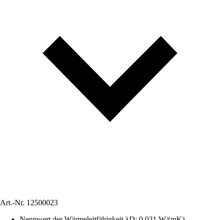
Art.-Nr.
12500023
Nennwert der Wärmeleitfähigkeit λD
:
0,031 W/(mK)