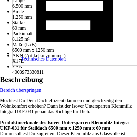
Länge
6.500 mm
Breite
1.250 mm
Stärke
60 mm
Packinhalt
8,125 m²
Maße (LxB)
6500 mm x 1250 mm
AKN (Artikelkurznummer)
Technisches Datenblatt
X17E
EAN
4003973330811
Beschreibung
Bereich überspringen
Möchtest Du Dein Dach effizient dämmen und gleichzeitig den
Wohnkomfort erhöhen? Dann ist der Isover Untersparren Klemmfilz
Integra UKF-031 genau das Richtige für Dich.
Produktmerkmale des Isover Untersparren Klemmfilz Integra
UKF-031 für Steildach 6500 mm x 1250 mm x 60 mm
Darum solltest Du zugreifen: Dieser Klemmfilz aus Glaswolle ist