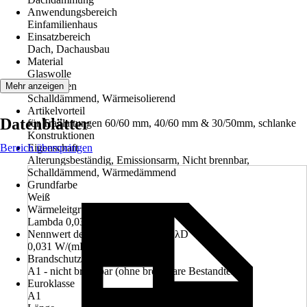
Anwendungsbereich
Einfamilienhaus
Einsatzbereich
Dach, Dachausbau
Material
Glaswolle
Funktionen
Mehr anzeigen
Schalldämmend, Wärmeisolierend
Artikelvorteil
Datenblätter
für Traglattungen 60/60 mm, 40/60 mm & 30/50mm, schlanke
Konstruktionen
Bereich überspringen
Eigenschaft
Alterungsbeständig, Emissionsarm, Nicht brennbar,
Schalldämmend, Wärmedämmend
Grundfarbe
Weiß
Wärmeleitgruppe
Lambda 0,031
Nennwert der Wärmeleitfähigkeit λD
0,031 W/(mK)
Brandschutzklasse
A1 - nicht brennbar (ohne brennbare Bestandteile)
Euroklasse
A1