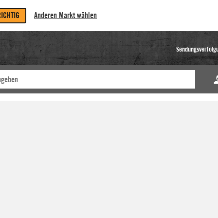
RICHTIG
Anderen Markt wählen
Sendungsverfolg