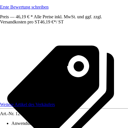
Erste Bewertung schreiben
Preis — 46,19 € * Alle Preise inkl. MwSt. und ggf. zzgl.
Versandkosten pro ST
46,19 €
*
/
ST
Weitere Artikel des Verkäufers
Art.-Nr.
12739748
Anwendung
:
Montieren