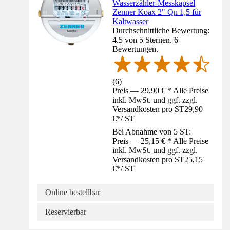
Wasserzähler-Messkapsel
Zenner Koax 2" Qn 1,5 für
Kaltwasser
Durchschnittliche Bewertung:
4.5 von 5 Sternen. 6
Bewertungen.
(
6
)
Preis — 29,90 € * Alle Preise
inkl. MwSt. und ggf. zzgl.
Versandkosten pro ST
29,90
€
*
/
ST
Bei Abnahme von 5 ST:
Preis — 25,15 € * Alle Preise
inkl. MwSt. und ggf. zzgl.
Versandkosten pro ST
25,15
€
*
/
ST
Online bestellbar
Reservierbar