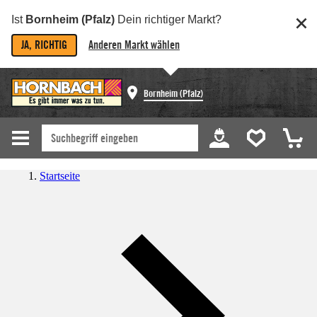
Ist
Bornheim (Pfalz)
Dein richtiger Markt?
JA, RICHTIG
Anderen Markt wählen
Bornheim (Pfalz)
Startseite