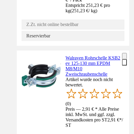
Entspricht 251,23 € pro
kg
(
251,23 €
/
kg
)
Z.Zt. nicht online bestellbar
Reservierbar
Walraven Rohrschelle KSB2
ev 125-130 mm EPDM
M8/M10
Zweischraubenschelle
Artikel wurde noch nicht
bewertet.
(
0
)
Preis — 2,91 € * Alle Preise
inkl. MwSt. und ggf. zzgl.
Versandkosten pro ST
2,91 €
*
/
ST