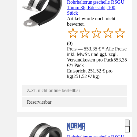
Rohrhalterungsschelle RSGU
15mm 36, Edelstahl, 100
Stück
Artikel wurde noch nicht
bewertet.
(
0
)
Preis — 553,35 € * Alle Preise
inkl. MwSt. und ggf. zzgl.
Versandkosten pro Pack
553,35
€
*
/
Pack
Entspricht 251,52 € pro
kg
(
251,52 €
/
kg
)
Z.Zt. nicht online bestellbar
Reservierbar
Rohrhalterungsschelle RSGU