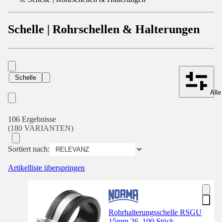
Schelle | Rohrschellen & Halterungen
Schelle
Alle
106 Ergebnisse
(180 VARIANTEN)
Sortiert nach:
Artikelliste überspringen
Rohrhalterungsschelle RSGU
15mm 26, 100 Stück