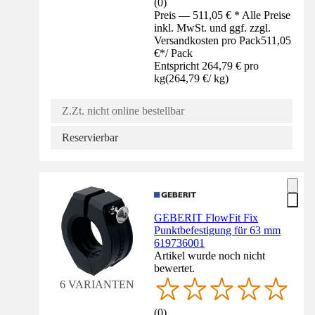
(
0
)
Preis — 511,05 € * Alle Preise
inkl. MwSt. und ggf. zzgl.
Versandkosten pro Pack
511,05
€
*
/
Pack
Entspricht 264,79 € pro
kg
(
264,79 €
/
kg
)
Z.Zt. nicht online bestellbar
Reservierbar
GEBERIT FlowFit Fix
Punktbefestigung für 63 mm
619736001
Artikel wurde noch nicht
bewertet.
6 VARIANTEN
(
0
)