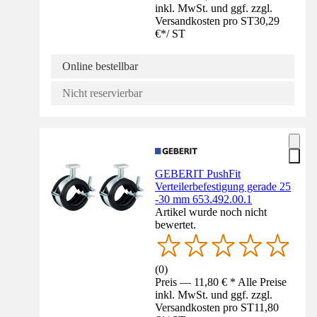
inkl. MwSt. und ggf. zzgl.
Versandkosten pro ST
30,29
€
*
/
ST
Online bestellbar
Nicht reservierbar
GEBERIT PushFit
Verteilerbefestigung gerade 25
-30 mm 653.492.00.1
Artikel wurde noch nicht
bewertet.
(
0
)
Preis — 11,80 € * Alle Preise
inkl. MwSt. und ggf. zzgl.
Versandkosten pro ST
11,80