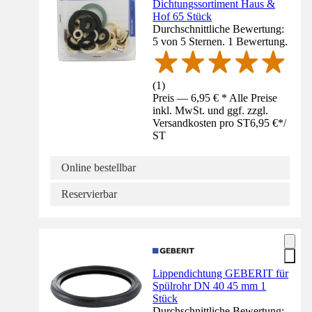
Dichtungssortiment Haus &
Hof 65 Stück
Durchschnittliche Bewertung:
5 von 5 Sternen. 1 Bewertung.
(
1
)
Preis — 6,95 € * Alle Preise
inkl. MwSt. und ggf. zzgl.
Versandkosten pro ST
6,95 €
*
/
ST
Online bestellbar
Reservierbar
Lippendichtung GEBERIT für
Spülrohr DN 40 45 mm 1
Stück
Durchschnittliche Bewertung: