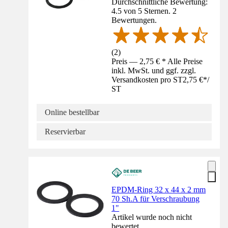
Durchschnittliche Bewertung:
4.5 von 5 Sternen. 2
Bewertungen.
(
2
)
Preis — 2,75 € * Alle Preise
inkl. MwSt. und ggf. zzgl.
Versandkosten pro ST
2,75 €
*
/
ST
Online bestellbar
Reservierbar
EPDM-Ring 32 x 44 x 2 mm
70 Sh.A für Verschraubung
1"
Artikel wurde noch nicht
bewertet.