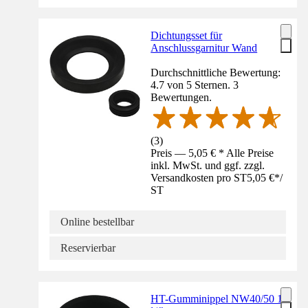
Dichtungsset für
Anschlussgarnitur Wand
Durchschnittliche Bewertung:
4.7 von 5 Sternen. 3
Bewertungen.
(
3
)
Preis — 5,05 € * Alle Preise
inkl. MwSt. und ggf. zzgl.
Versandkosten pro ST
5,05 €
*
/
ST
Online bestellbar
Reservierbar
HT-Gumminippel NW40/50 1