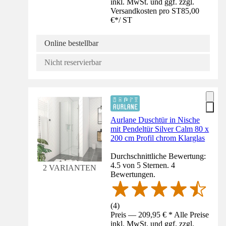
inkl. MwSt. und ggf. zzgl.
Versandkosten pro ST
85,00
€
*
/
ST
Online bestellbar
Nicht reservierbar
Aurlane Duschtür in Nische
mit Pendeltür Silver Calm 80 x
200 cm Profil chrom Klarglas
Durchschnittliche Bewertung:
4.5 von 5 Sternen. 4
2 VARIANTEN
Bewertungen.
(
4
)
Preis — 209,95 € * Alle Preise
inkl. MwSt. und ggf. zzgl.