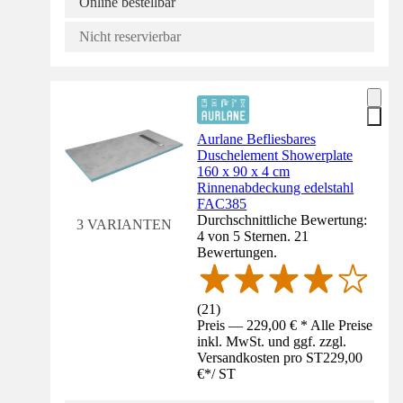
Online bestellbar
Nicht reservierbar
Aurlane Befliesbares
Duschelement Showerplate
160 x 90 x 4 cm
Rinnenabdeckung edelstahl
FAC385
Durchschnittliche Bewertung:
3 VARIANTEN
4 von 5 Sternen. 21
Bewertungen.
(
21
)
Preis — 229,00 € * Alle Preise
inkl. MwSt. und ggf. zzgl.
Versandkosten pro ST
229,00
€
*
/
ST