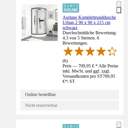
Aurlane Komplettrunddusche
Urban 2 90 x 90 x 215 cm
schwarz
Durchschnittliche Bewertung:
4.3 von 5 Sternen. 6
Bewertungen.
(
6
)
Preis — 709,95 € * Alle Preise
inkl. MwSt. und ggf. zzgl.
Versandkosten pro ST
709,95
€
*
/
ST
Online bestellbar
Nicht reservierbar