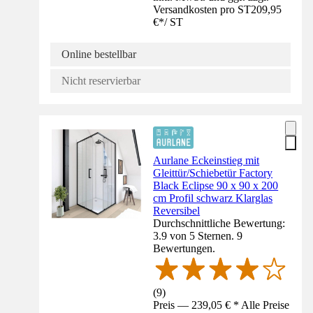
Versandkosten pro ST
209,95
€
*
/
ST
Online bestellbar
Nicht reservierbar
Aurlane Eckeinstieg mit
Gleittür/Schiebetür Factory
Black Eclipse 90 x 90 x 200
cm Profil schwarz Klarglas
Reversibel
Durchschnittliche Bewertung:
3.9 von 5 Sternen. 9
Bewertungen.
(
9
)
Preis — 239,05 € * Alle Preise