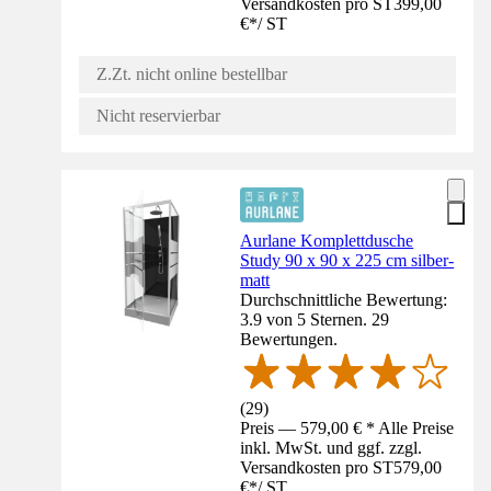
Versandkosten pro ST
399,00
€
*
/
ST
Z.Zt. nicht online bestellbar
Nicht reservierbar
Aurlane Komplettdusche
Study 90 x 90 x 225 cm silber-
matt
Durchschnittliche Bewertung:
3.9 von 5 Sternen. 29
Bewertungen.
(
29
)
Preis — 579,00 € * Alle Preise
inkl. MwSt. und ggf. zzgl.
Versandkosten pro ST
579,00
€
*
/
ST