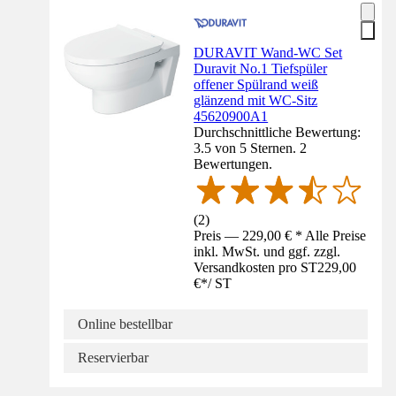
DURAVIT Wand-WC Set
Duravit No.1 Tiefspüler
offener Spülrand weiß
glänzend mit WC-Sitz
45620900A1
Durchschnittliche Bewertung:
3.5 von 5 Sternen. 2
Bewertungen.
(
2
)
Preis — 229,00 € * Alle Preise
inkl. MwSt. und ggf. zzgl.
Versandkosten pro ST
229,00
€
*
/
ST
Online bestellbar
Reservierbar