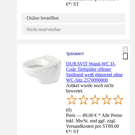
€
*
/
ST
Online bestellbar
Nicht reservierbar
DURAVIT Wand-WC D-
Code Tiefspüler offener
Spülrand weiß glänzend ohne
WC-Sitz 2570090000
Artikel wurde noch nicht
bewertet.
(
0
)
Preis — 89,00 € * Alle Preise
inkl. MwSt. und ggf. zzgl.
Versandkosten pro ST
89,00
€
*
/
ST