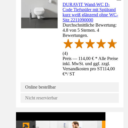
DURAVIT Wand-WC D-
Code Tiefspüler mit Spülrand
kurz weiß glänzend ohne WC-
Sitz 2211090000
Durchschnittliche Bewertung:
4.8 von 5 Sternen. 4
Bewertungen.
(
4
)
Preis — 114,00 € * Alle Preise
inkl. MwSt. und ggf. zzgl.
Versandkosten pro ST
114,00
€
*
/
ST
Online bestellbar
Nicht reservierbar
Anleitung