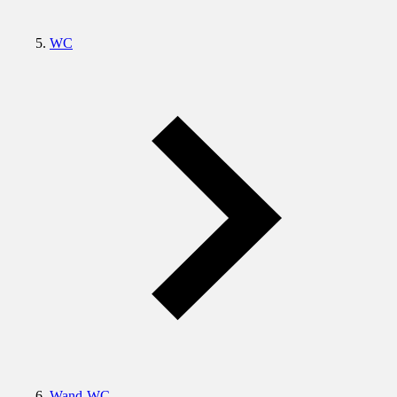
WC
Wand-WC