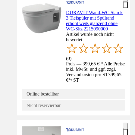
DURAVIT Wand-WC Starck
3 Tiefspüler mit Spülrand
erhöht weiß glänzend ohne
WC-Sitz 2215090000
Artikel wurde noch nicht
bewertet.
(
0
)
Preis — 399,65 € * Alle Preise
inkl. MwSt. und ggf. zzgl.
Versandkosten pro ST
399,65
€
*
/
ST
Online bestellbar
Nicht reservierbar