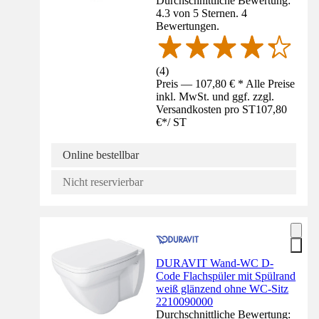
Durchschnittliche Bewertung:
4.3 von 5 Sternen. 4
Bewertungen.
(
4
)
Preis — 107,80 € * Alle Preise
inkl. MwSt. und ggf. zzgl.
Versandkosten pro ST
107,80
€
*
/
ST
Online bestellbar
Nicht reservierbar
DURAVIT Wand-WC D-
Code Flachspüler mit Spülrand
weiß glänzend ohne WC-Sitz
2210090000
Durchschnittliche Bewertung: