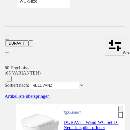
WC-Sitze
DURAVIT
Alle
60 Ergebnisse
(65 VARIANTEN)
Sortiert nach:
Artikelliste überspringen
DURAVIT Wand-WC Set D-
Neo Tiefspüler offener