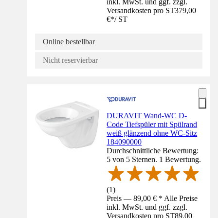
inkl. MwSt. und ggf. zzgl.
Versandkosten pro ST
379,00
€
*
/
ST
Online bestellbar
Nicht reservierbar
DURAVIT Wand-WC D-
Code Tiefspüler mit Spülrand
weiß glänzend ohne WC-Sitz
184090000
Durchschnittliche Bewertung:
5 von 5 Sternen. 1 Bewertung.
(
1
)
Preis — 89,00 € * Alle Preise
inkl. MwSt. und ggf. zzgl.
Versandkosten pro ST
89,00