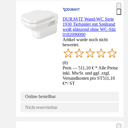
DURAVIT Wand-WC Serie
1930 Tiefspüler mit Spülrand
weiß glänzend ohne WC-Sitz
0182090000
Artikel wurde noch nicht
bewertet.
(
0
)
Preis — 511,10 € * Alle Preise
inkl. MwSt. und ggf. zzgl.
Versandkosten pro ST
511,10
€
*
/
ST
Online bestellbar
Nicht reservierbar