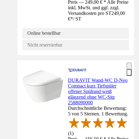
Preis — 249,00 € * Alle Preise
inkl. MwSt. und ggf. zzgl.
Versandkosten pro ST
249,00
€
*
/
ST
Online bestellbar
Nicht reservierbar
DURAVIT Wand-WC D-Neo
Compact kurz Tiefspüler
offener Spülrand weiß
glänzend ohne WC-Sitz
2588090000
Durchschnittliche Bewertung:
5 von 5 Sternen. 1 Bewertung.
(
1
)
Preis — 156,50 € * Alle Preise