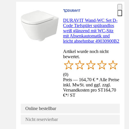
DURAVIT Wand-WC Set D-
Code Tiefspüler spülrandlos
weiß glänzend mit WC-Sitz
mit Absenkautomatik und
leicht abnehmbar 49030900B2
Artikel wurde noch nicht
bewertet.
(
0
)
Preis — 164,70 € * Alle Preise
inkl. MwSt. und ggf. zzgl.
Versandkosten pro ST
164,70
€
*
/
ST
Online bestellbar
Nicht reservierbar