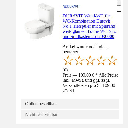
DURAVIT Wand-WC für
WC-Kombination Duravit
No.1 Tiefspüler mit Spülrand
weiß glänzend ohne WC-Sitz
und Spülkasten 2512090000
Artikel wurde noch nicht
bewertet.
(
0
)
Preis — 109,00 € * Alle Preise
inkl. MwSt. und ggf. zzgl.
Versandkosten pro ST
109,00
€
*
/
ST
Online bestellbar
Nicht reservierbar