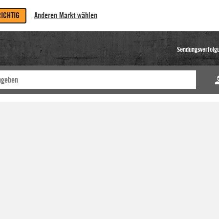
RICHTIG
Anderen Markt wählen
Sendungsverfolg