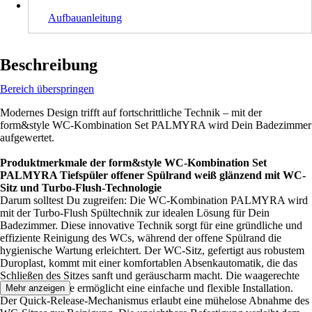
Aufbauanleitung
Beschreibung
Bereich überspringen
Modernes Design trifft auf fortschrittliche Technik – mit der
form&style WC-Kombination Set PALMYRA wird Dein Badezimmer
aufgewertet.
Produktmerkmale der form&style WC-Kombination Set
PALMYRA Tiefspüler offener Spülrand weiß glänzend mit WC-
Sitz und Turbo-Flush-Technologie
Darum solltest Du zugreifen: Die WC-Kombination PALMYRA wird
mit der Turbo-Flush Spültechnik zur idealen Lösung für Dein
Badezimmer. Diese innovative Technik sorgt für eine gründliche und
effiziente Reinigung des WCs, während der offene Spülrand die
hygienische Wartung erleichtert. Der WC-Sitz, gefertigt aus robustem
Duroplast, kommt mit einer komfortablen Absenkautomatik, die das
Schließen des Sitzes sanft und geräuscharm macht. Die waagerechte
Abgangsvariante ermöglicht eine einfache und flexible Installation.
Mehr anzeigen
Der Quick-Release-Mechanismus erlaubt eine mühelose Abnahme des