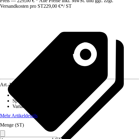
Preis — 229,00 € * Alle Preise inkl. MwSt. und ggf. zzgl.
Versandkosten pro ST
229,00 €
*
/
ST
Art.-Nr.
12344018
Beschichtung
:
Ohne Beschichtung
Spülrand
:
offener Spülrand
Variante
:
Tiefspüler
Mehr Artikeldetails
Menge (ST)