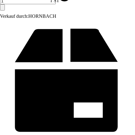
1 ST
Verkauf durch:
HORNBACH