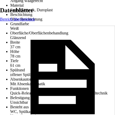
Abgang waagerecht
Material
Datenblätter
Sanitärkeramik, Duroplast
Beschichtung
Bereich überspringen
Ohne Beschichtung
Grundfarbe
Weiß
Oberfläche/Oberflächenbehandlung
Glänzend
Breite
37 cm
Höhe
78 cm
Tiefe
61 cm
Spülrand
offener Spülrand
Absenkautomatik
Mit Absenkautomatik
Funktionen
Quick-Release (leicht abnehmbar), Turbo Flush Spültechnik
Befestigung WC
Unsichtbar
Besteht aus
WC, Spülkasten, WC-Sitz