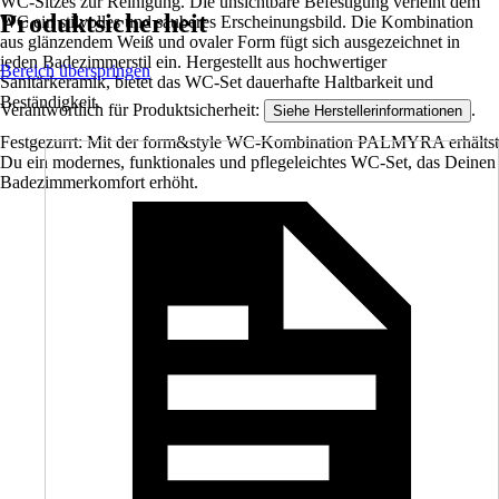
WC-Sitzes zur Reinigung. Die unsichtbare Befestigung verleiht dem
Produktsicherheit
WC ein stilvolles und sauberes Erscheinungsbild. Die Kombination
aus glänzendem Weiß und ovaler Form fügt sich ausgezeichnet in
jeden Badezimmerstil ein. Hergestellt aus hochwertiger
Bereich überspringen
Sanitärkeramik, bietet das WC-Set dauerhafte Haltbarkeit und
Beständigkeit.
Verantwortlich für Produktsicherheit:
.
Siehe Herstellerinformationen
Festgezurrt: Mit der form&style WC-Kombination PALMYRA erhältst
Du ein modernes, funktionales und pflegeleichtes WC-Set, das Deinen
Badezimmerkomfort erhöht.