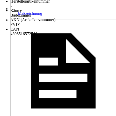
Herstellerartikelnummer
-
Räume
Maßzeichnung
Badezimmer
AKN (Artikelkurznummer)
FVD1
EAN
4306516572540