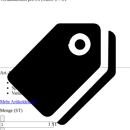
Art.-Nr.
12545418
Beschichtung
:
Ohne Beschichtung
Spülrand
:
offener Spülrand
Variante
:
Tiefspüler
Mehr Artikeldetails
Menge (ST)
1 ST