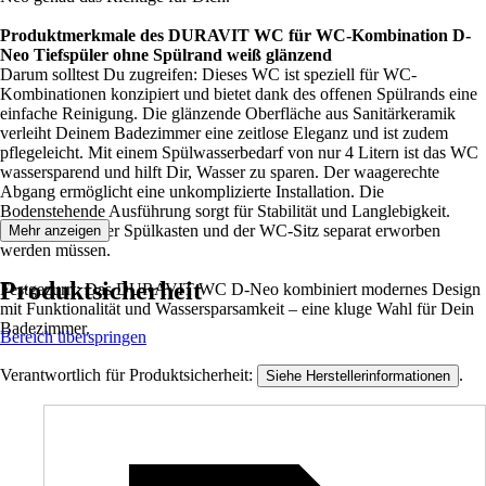
Produktmerkmale des DURAVIT WC für WC-Kombination D-
Neo Tiefspüler ohne Spülrand weiß glänzend
Darum solltest Du zugreifen: Dieses WC ist speziell für WC-
Kombinationen konzipiert und bietet dank des offenen Spülrands eine
einfache Reinigung. Die glänzende Oberfläche aus Sanitärkeramik
verleiht Deinem Badezimmer eine zeitlose Eleganz und ist zudem
pflegeleicht. Mit einem Spülwasserbedarf von nur 4 Litern ist das WC
wassersparend und hilft Dir, Wasser zu sparen. Der waagerechte
Abgang ermöglicht eine unkomplizierte Installation. Die
Bodenstehende Ausführung sorgt für Stabilität und Langlebigkeit.
Beachte, dass der Spülkasten und der WC-Sitz separat erworben
Mehr anzeigen
werden müssen.
Produktsicherheit
Festgezurrt: Das DURAVIT WC D-Neo kombiniert modernes Design
mit Funktionalität und Wassersparsamkeit – eine kluge Wahl für Dein
Badezimmer.
Bereich überspringen
Verantwortlich für Produktsicherheit:
.
Siehe Herstellerinformationen