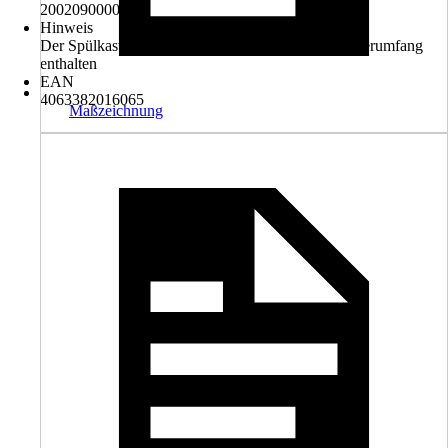
2002090000
Hinweis
Der Spülkasten und der WC-Sitz sind nicht im Lieferumfang
enthalten
EAN
4063382016065
Maßzeichnung