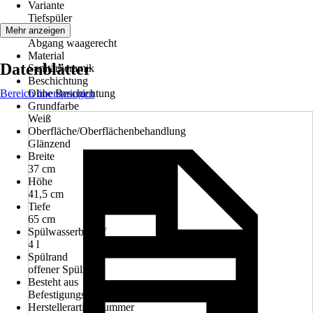
Variante
Tiefspüler
Abgang
Mehr anzeigen
Abgang waagerecht
Material
Datenblätter
Sanitärkeramik
Beschichtung
Bereich überspringen
Ohne Beschichtung
Grundfarbe
Weiß
Oberfläche/Oberflächenbehandlung
Glänzend
Breite
37 cm
Höhe
41,5 cm
Tiefe
65 cm
Spülwasserbedarf
4 l
Spülrand
offener Spülrand
Besteht aus
Befestigungsmaterial, WC
Herstellerartikelnummer