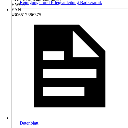
Reinigungs- und Pflegeanleitung Badkeramik
HWCZ
EAN
4306517386375
Datenblatt