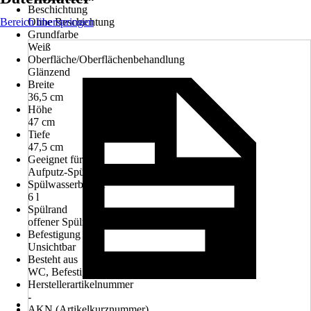
Beschichtung
Bereich überspringen
Ohne Beschichtung
Grundfarbe
Weiß
Oberfläche/Oberflächenbehandlung
Glänzend
Breite
36,5 cm
Höhe
47 cm
Tiefe
47,5 cm
Geeignet für
Aufputz-Spülkasten, Wand-Spülkasten
Spülwasserbedarf
6 l
Spülrand
offener Spülrand
Befestigung WC
Unsichtbar
Besteht aus
WC, Befestigungsmaterial
Herstellerartikelnummer
-
AKN (Artikelkurznummer)