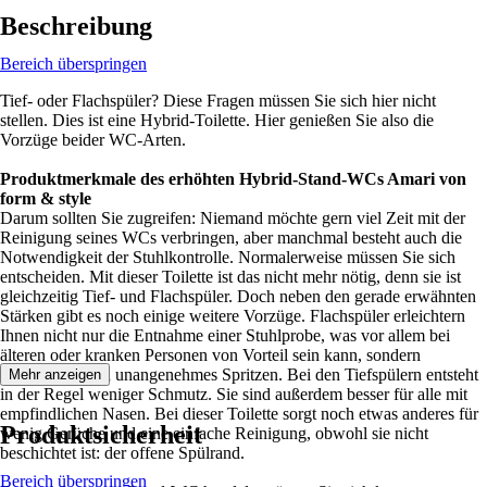
Beschreibung
Bereich überspringen
Tief- oder Flachspüler? Diese Fragen müssen Sie sich hier nicht
stellen. Dies ist eine Hybrid-Toilette. Hier genießen Sie also die
Vorzüge beider WC-Arten.
Produktmerkmale des erhöhten Hybrid-Stand-WCs Amari von
form & style
Darum sollten Sie zugreifen: Niemand möchte gern viel Zeit mit der
Reinigung seines WCs verbringen, aber manchmal besteht auch die
Notwendigkeit der Stuhlkontrolle. Normalerweise müssen Sie sich
entscheiden. Mit dieser Toilette ist das nicht mehr nötig, denn sie ist
gleichzeitig Tief- und Flachspüler. Doch neben den gerade erwähnten
Stärken gibt es noch einige weitere Vorzüge. Flachspüler erleichtern
Ihnen nicht nur die Entnahme einer Stuhlprobe, was vor allem bei
älteren oder kranken Personen von Vorteil sein kann, sondern
verhindern auch unangenehmes Spritzen. Bei den Tiefspülern entsteht
Mehr anzeigen
in der Regel weniger Schmutz. Sie sind außerdem besser für alle mit
empfindlichen Nasen. Bei dieser Toilette sorgt noch etwas anderes für
Produktsicherheit
wenig Gerüche und eine einfache Reinigung, obwohl sie nicht
beschichtet ist: der offene Spülrand.
Bereich überspringen