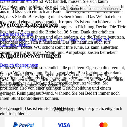
Da es sich um ein Stand-WC handelt, müssen Sie sich kaum
Gedanken um die Montage machen. Es hält so gut wie jedes Gewicht
Verantwortlich für Produktsicherheit:
.
Siehe Herstellerinformationen
aus und lässt sich einfach am Boden befestigen. Das Praktische dabei
ist, dass Sie die Befestigung nicht sehen können. Das WC hat einen
glatten und elegant aussehenden Korpus. Es ist zudem höher als die
Weitere Kategorien
meisten anderen Produkte. 47 cm ragt es in Richtung Decke. Die Tiefe
liegt bei 47,5 cm und die Breite bei 36,5 cm. Dank der erhöhten
Liste überspringen
Sitzposition fällt es Ihnen und allen anderen, die die Toilette benutzen,
Bad & Sanitär
Badkeramik
WC
Stand-WC
Wand-WC
besonders leicht, sich hinzusetzen. Das gilt natürlich auch fürs
Campingtoiletten
Aufstehen. Dieses WC schont somit Ihre Knie. Es kann außerdem
zusammen mit normalen Wand- und Aufputzspülkästen betrieben
Kundenbewertungen
werden.
Bereich überspringen
In dieser Toilette sind so ziemlich alle positiven Eigenschaften vereint,
die ein WC haben kann. Es hat zwar keine Beschichtung, aber dank
Die Echtheit der Bewertungen wurde von uns nicht überprüft.
des offenen Spülrands lässt es sich trotzdem leicht reinigen. Darüber
Bewertungen können auch von Kunden stammen, die die Ware nicht
hinaus kann es als Tief- und Flachspüler benutzt werden. Sie
nachweislich genutzt oder gekauft haben.
profitieren also von einer geringen Geruchsbildung und einem
geringen Reinigungsaufwand, während Sie bei Bedarf immer noch
Ihren Stuhl kontrollieren können.
Zahlarten
Festgenagelt: Das ist ein stehender Flachspüler, der gleichzeitig auch
ein Tiefspüler ist.