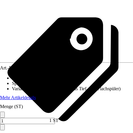
Art.-Nr.
4665039
Beschichtung
:
Ohne Beschichtung
Spülrand
:
offener Spülrand
Variante
:
Hybrid (Kombination aus Tief- und Flachspüler)
Mehr Artikeldetails
Menge (ST)
1 ST