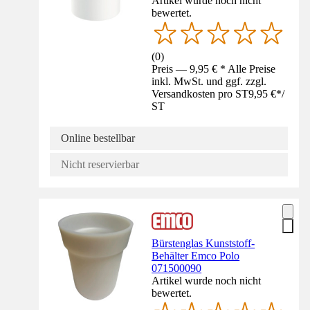
Artikel wurde noch nicht
bewertet.
(
0
)
Preis — 9,95 € * Alle Preise
inkl. MwSt. und ggf. zzgl.
Versandkosten pro ST
9,95 €
*
/
ST
Online bestellbar
Nicht reservierbar
Bürstenglas Kunststoff-
Behälter Emco Polo
071500090
Artikel wurde noch nicht
bewertet.