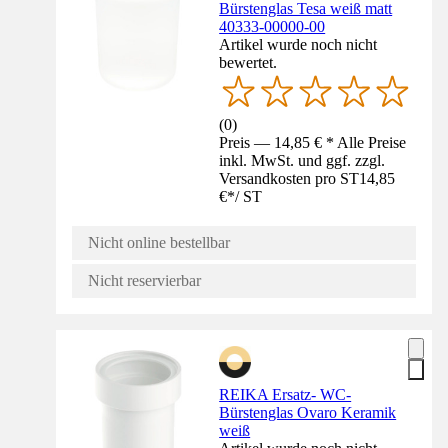
Bürstenglas Tesa weiß matt
40333-00000-00
Artikel wurde noch nicht
bewertet.
(
0
)
Preis — 14,85 € * Alle Preise
inkl. MwSt. und ggf. zzgl.
Versandkosten pro ST
14,85
€
*
/
ST
Nicht online bestellbar
Nicht reservierbar
REIKA Ersatz- WC-
Bürstenglas Ovaro Keramik
weiß