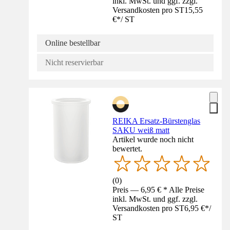
inkl. MwSt. und ggf. zzgl.
Versandkosten pro ST
15,55
€
*
/
ST
Online bestellbar
Nicht reservierbar
REIKA Ersatz-Bürstenglas
SAKU weiß matt
Artikel wurde noch nicht
bewertet.
(
0
)
Preis — 6,95 € * Alle Preise
inkl. MwSt. und ggf. zzgl.
Versandkosten pro ST
6,95 €
*
/
ST