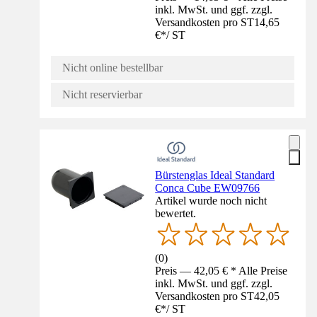
inkl. MwSt. und ggf. zzgl.
Versandkosten pro ST
14,65
€
*
/
ST
Nicht online bestellbar
Nicht reservierbar
Bürstenglas Ideal Standard
Conca Cube EW09766
Artikel wurde noch nicht
bewertet.
(
0
)
Preis — 42,05 € * Alle Preise
inkl. MwSt. und ggf. zzgl.
Versandkosten pro ST
42,05
€
*
/
ST