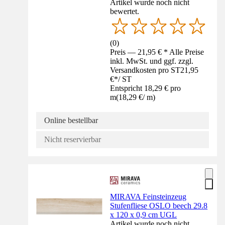
Artikel wurde noch nicht
bewertet.
(
0
)
Preis — 21,95 € * Alle Preise
inkl. MwSt. und ggf. zzgl.
Versandkosten pro ST
21,95
€
*
/
ST
Entspricht 18,29 € pro
m
(
18,29 €
/
m
)
Online bestellbar
Nicht reservierbar
MIRAVA Feinsteinzeug
Stufenfliese OSLO beech 29.8
x 120 x 0,9 cm UGL
Artikel wurde noch nicht