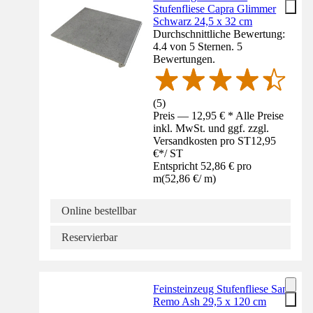
Stufenfliese Capra Glimmer
Schwarz 24,5 x 32 cm
Durchschnittliche Bewertung:
4.4 von 5 Sternen. 5
Bewertungen.
(
5
)
Preis — 12,95 € * Alle Preise
inkl. MwSt. und ggf. zzgl.
Versandkosten pro ST
12,95
€
*
/
ST
Entspricht 52,86 € pro
m
(
52,86 €
/
m
)
Online bestellbar
Reservierbar
Feinsteinzeug Stufenfliese San
Remo Ash 29,5 x 120 cm