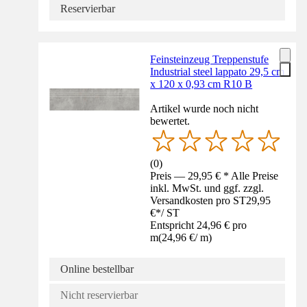
Reservierbar
Feinsteinzeug Treppenstufe
Industrial steel lappato 29,5 cm
x 120 x 0,93 cm R10 B
Artikel wurde noch nicht
bewertet.
(
0
)
Preis — 29,95 € * Alle Preise
inkl. MwSt. und ggf. zzgl.
Versandkosten pro ST
29,95
€
*
/
ST
Entspricht 24,96 € pro
m
(
24,96 €
/
m
)
Online bestellbar
Nicht reservierbar