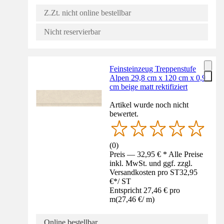
Z.Zt. nicht online bestellbar
Nicht reservierbar
Feinsteinzeug Treppenstufe
Alpen 29,8 cm x 120 cm x 0,9
cm beige matt rektifiziert
Artikel wurde noch nicht
bewertet.
(
0
)
Preis — 32,95 € * Alle Preise
inkl. MwSt. und ggf. zzgl.
Versandkosten pro ST
32,95
€
*
/
ST
Entspricht 27,46 € pro
m
(
27,46 €
/
m
)
Online bestellbar