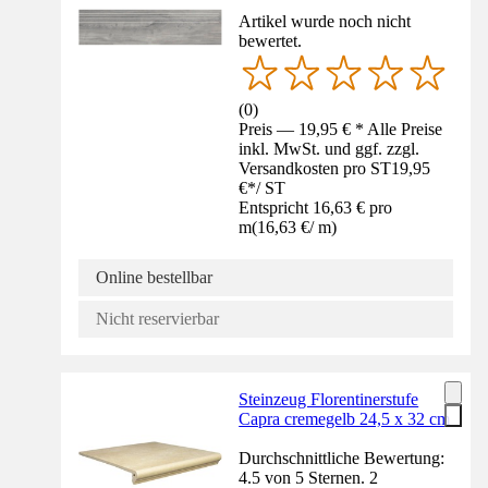
Artikel wurde noch nicht
bewertet.
(
0
)
Preis — 19,95 € * Alle Preise
inkl. MwSt. und ggf. zzgl.
Versandkosten pro ST
19,95
€
*
/
ST
Entspricht 16,63 € pro
m
(
16,63 €
/
m
)
Online bestellbar
Nicht reservierbar
Steinzeug Florentinerstufe
Capra cremegelb 24,5 x 32 cm
Durchschnittliche Bewertung:
4.5 von 5 Sternen. 2