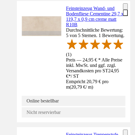
Feinsteinzeug Wand- und
Bodenfliese Cementine 29,7 x
119,7 x 0,9 cm creme matt
R10B
Durchschnittliche Bewertung:
5 von 5 Sternen. 1 Bewertung.
(
1
)
Preis — 24,95 € * Alle Preise
inkl. MwSt. und ggf. zzgl.
Versandkosten pro ST
24,95
€
*
/
ST
Entspricht 20,79 € pro
m
(
20,79 €
/
m
)
Online bestellbar
Nicht reservierbar
Feinsteinzeug Treppenstufe