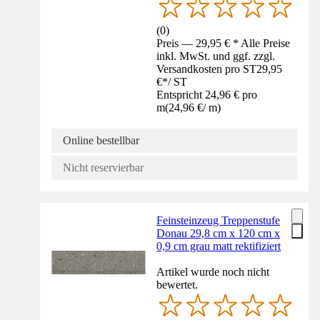
(
0
)
Preis — 29,95 € * Alle Preise
inkl. MwSt. und ggf. zzgl.
Versandkosten pro ST
29,95
€
*
/
ST
Entspricht 24,96 € pro
m
(
24,96 €
/
m
)
Online bestellbar
Nicht reservierbar
Feinsteinzeug Treppenstufe
Donau 29,8 cm x 120 cm x
0,9 cm grau matt rektifiziert
Artikel wurde noch nicht
bewertet.