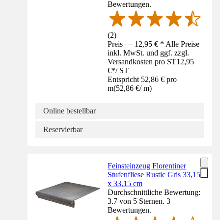
Bewertungen.
(
2
)
Preis — 12,95 € * Alle Preise
inkl. MwSt. und ggf. zzgl.
Versandkosten pro ST
12,95
€
*
/
ST
Entspricht 52,86 € pro
m
(
52,86 €
/
m
)
Online bestellbar
Reservierbar
Feinsteinzeug Florentiner
Stufenfliese Rustic Gris 33,15
x 33,15 cm
Durchschnittliche Bewertung:
3.7 von 5 Sternen. 3
Bewertungen.