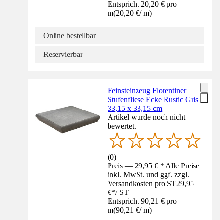
Entspricht 20,20 € pro
m
(
20,20 €
/
m
)
Online bestellbar
Reservierbar
Feinsteinzeug Florentiner
Stufenfliese Ecke Rustic Gris
33,15 x 33,15 cm
Artikel wurde noch nicht
bewertet.
(
0
)
Preis — 29,95 € * Alle Preise
inkl. MwSt. und ggf. zzgl.
Versandkosten pro ST
29,95
€
*
/
ST
Entspricht 90,21 € pro
m
(
90,21 €
/
m
)