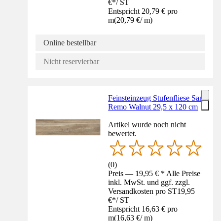
€
*
/
ST
Entspricht 20,79 € pro
m
(
20,79 €
/
m
)
Online bestellbar
Nicht reservierbar
Feinsteinzeug Stufenfliese San
Remo Walnut 29,5 x 120 cm
Artikel wurde noch nicht
bewertet.
(
0
)
Preis — 19,95 € * Alle Preise
inkl. MwSt. und ggf. zzgl.
Versandkosten pro ST
19,95
€
*
/
ST
Entspricht 16,63 € pro
m
(
16,63 €
/
m
)