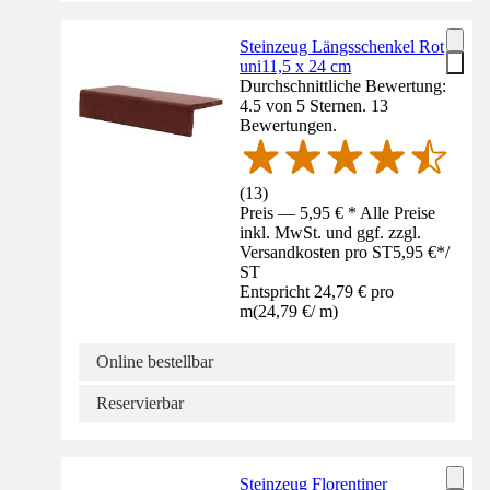
Steinzeug Längsschenkel Rot
uni11,5 x 24 cm
Durchschnittliche Bewertung:
4.5 von 5 Sternen. 13
Bewertungen.
(
13
)
Preis — 5,95 € * Alle Preise
inkl. MwSt. und ggf. zzgl.
Versandkosten pro ST
5,95 €
*
/
ST
Entspricht 24,79 € pro
m
(
24,79 €
/
m
)
Online bestellbar
Reservierbar
Steinzeug Florentiner