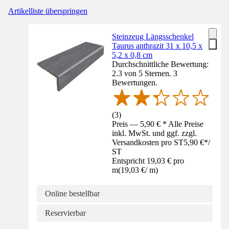
Artikelliste überspringen
Steinzeug Längsschenkel
Taurus anthrazit 31 x 10,5 x
5,2 x 0,8 cm
Durchschnittliche Bewertung:
2.3 von 5 Sternen. 3
Bewertungen.
(
3
)
Preis — 5,90 € * Alle Preise
inkl. MwSt. und ggf. zzgl.
Versandkosten pro ST
5,90 €
*
/
ST
Entspricht 19,03 € pro
m
(
19,03 €
/
m
)
Online bestellbar
Reservierbar