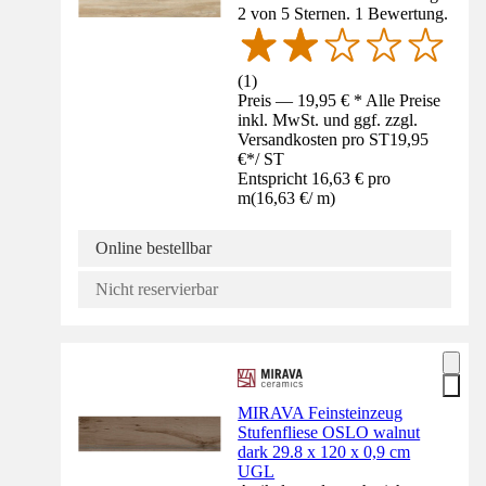
2 von 5 Sternen. 1 Bewertung.
(
1
)
Preis — 19,95 € * Alle Preise
inkl. MwSt. und ggf. zzgl.
Versandkosten pro ST
19,95
€
*
/
ST
Entspricht 16,63 € pro
m
(
16,63 €
/
m
)
Online bestellbar
Nicht reservierbar
MIRAVA Feinsteinzeug
Stufenfliese OSLO walnut
dark 29.8 x 120 x 0,9 cm
UGL