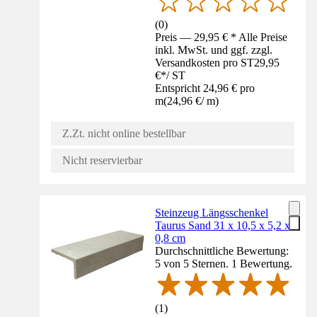
(
0
)
Preis — 29,95 € * Alle Preise
inkl. MwSt. und ggf. zzgl.
Versandkosten pro ST
29,95
€
*
/
ST
Entspricht 24,96 € pro
m
(
24,96 €
/
m
)
Z.Zt. nicht online bestellbar
Nicht reservierbar
Steinzeug Längsschenkel
Taurus Sand 31 x 10,5 x 5,2 x
0,8 cm
Durchschnittliche Bewertung:
5 von 5 Sternen. 1 Bewertung.
(
1
)