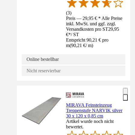
(
3
)
Preis — 29,95 € * Alle Preise
inkl. MwSt. und ggf. zzgl.
Versandkosten pro ST
29,95
€
*
/
ST
Entspricht 90,21 € pro
m
(
90,21 €
/
m
)
Online bestellbar
Nicht reservierbar
MIRAVA Feinsteinzeug
Treppenstufe NARVIK silver
30 x 120 x 0,85 cm
Artikel wurde noch nicht
bewertet.