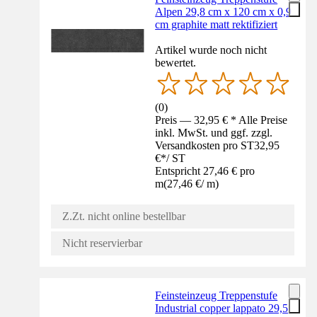
Alpen 29,8 cm x 120 cm x 0,9
cm graphite matt rektifiziert
Artikel wurde noch nicht
bewertet.
(
0
)
Preis — 32,95 € * Alle Preise
inkl. MwSt. und ggf. zzgl.
Versandkosten pro ST
32,95
€
*
/
ST
Entspricht 27,46 € pro
m
(
27,46 €
/
m
)
Z.Zt. nicht online bestellbar
Nicht reservierbar
Feinsteinzeug Treppenstufe
Industrial copper lappato 29,5