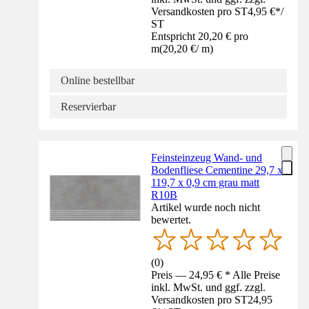
Versandkosten pro ST
4,95 €
*
/
ST
Entspricht 20,20 € pro
m
(
20,20 €
/
m
)
Online bestellbar
Reservierbar
Feinsteinzeug Wand- und
Bodenfliese Cementine 29,7 x
119,7 x 0,9 cm grau matt
R10B
Artikel wurde noch nicht
bewertet.
(
0
)
Preis — 24,95 € * Alle Preise
inkl. MwSt. und ggf. zzgl.
Versandkosten pro ST
24,95