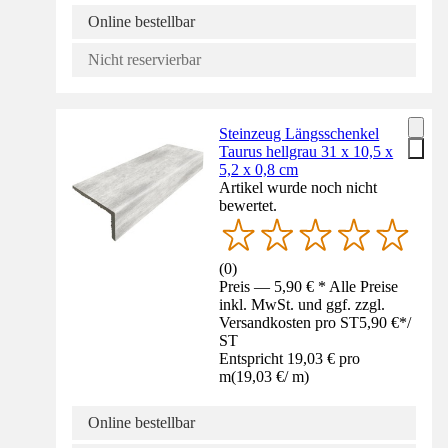
Online bestellbar
Nicht reservierbar
Steinzeug Längsschenkel
Taurus hellgrau 31 x 10,5 x
5,2 x 0,8 cm
Artikel wurde noch nicht
bewertet.
(
0
)
Preis — 5,90 € * Alle Preise
inkl. MwSt. und ggf. zzgl.
Versandkosten pro ST
5,90 €
*
/
ST
Entspricht 19,03 € pro
m
(
19,03 €
/
m
)
Online bestellbar