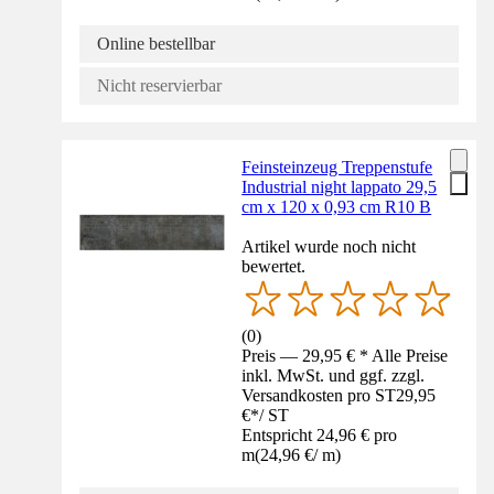
Online bestellbar
Nicht reservierbar
Feinsteinzeug Treppenstufe
Industrial night lappato 29,5
cm x 120 x 0,93 cm R10 B
Artikel wurde noch nicht
bewertet.
(
0
)
Preis — 29,95 € * Alle Preise
inkl. MwSt. und ggf. zzgl.
Versandkosten pro ST
29,95
€
*
/
ST
Entspricht 24,96 € pro
m
(
24,96 €
/
m
)