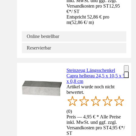
inkl. MwSt. und ggf. zzgl.
Versandkosten pro ST
12,95
€
*
/
ST
Entspricht 52,86 € pro
m
(
52,86 €
/
m
)
Online bestellbar
Reservierbar
Steinzeug Längsschenkel
Capra hellgrau 24,5 x 10,5 x 5
x 0,8 cm
Artikel wurde noch nicht
bewertet.
(
0
)
Preis — 4,95 € * Alle Preise
inkl. MwSt. und ggf. zzgl.
Versandkosten pro ST
4,95 €
*
/
ST