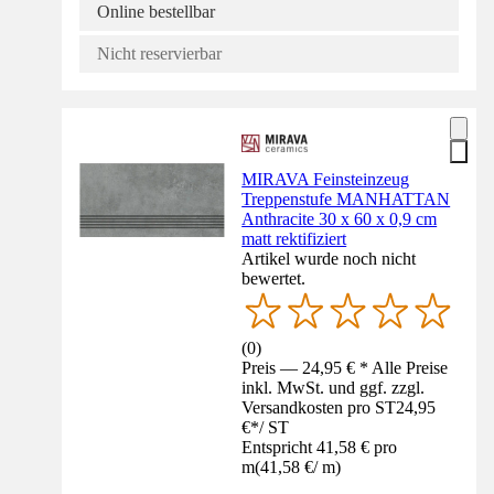
Online bestellbar
Nicht reservierbar
MIRAVA Feinsteinzeug
Treppenstufe MANHATTAN
Anthracite 30 x 60 x 0,9 cm
matt rektifiziert
Artikel wurde noch nicht
bewertet.
(
0
)
Preis — 24,95 € * Alle Preise
inkl. MwSt. und ggf. zzgl.
Versandkosten pro ST
24,95
€
*
/
ST
Entspricht 41,58 € pro
m
(
41,58 €
/
m
)