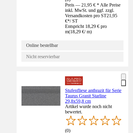
Preis — 21,95 € * Alle Preise
inkl. MwSt. und ggf. zzgl.
Versandkosten pro ST
21,95
€
*
/
ST
Entspricht 18,29 € pro
m
(
18,29 €
/
m
)
Online bestellbar
Nicht reservierbar
Stufenfliese anthrazit für Serie
Taurus Granit Starline
29,8x59,8 cm
Artikel wurde noch nicht
bewertet.
(
0
)