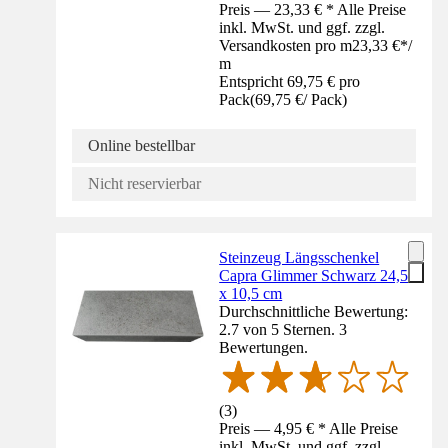
Preis — 23,33 € * Alle Preise
inkl. MwSt. und ggf. zzgl.
Versandkosten pro m
23,33 €
*
/
m
Entspricht 69,75 € pro
Pack
(
69,75 €
/
Pack
)
Online bestellbar
Nicht reservierbar
Steinzeug Längsschenkel
Capra Glimmer Schwarz 24,5
x 10,5 cm
Durchschnittliche Bewertung:
2.7 von 5 Sternen. 3
Bewertungen.
(
3
)
Preis — 4,95 € * Alle Preise
inkl. MwSt. und ggf. zzgl.