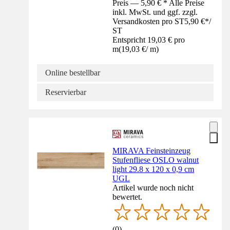
Preis — 5,90 € * Alle Preise
inkl. MwSt. und ggf. zzgl.
Versandkosten pro ST
5,90 €
*
/
ST
Entspricht 19,03 € pro
m
(
19,03 €
/
m
)
Online bestellbar
Reservierbar
MIRAVA Feinsteinzeug
Stufenfliese OSLO walnut
light 29.8 x 120 x 0,9 cm
UGL
Artikel wurde noch nicht
bewertet.
(
0
)