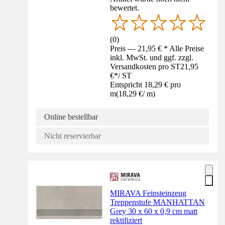
bewertet.
(
0
)
Preis — 21,95 € * Alle Preise
inkl. MwSt. und ggf. zzgl.
Versandkosten pro ST
21,95
€
*
/
ST
Entspricht 18,29 € pro
m
(
18,29 €
/
m
)
Online bestellbar
Nicht reservierbar
MIRAVA Feinsteinzeug
Treppenstufe MANHATTAN
Grey 30 x 60 x 0,9 cm matt
rektifiziert