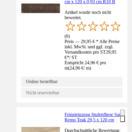
cm x 120 x 0,93 cm R10 B
Artikel wurde noch nicht
bewertet.
(
0
)
Preis — 29,95 € * Alle Preise
inkl. MwSt. und ggf. zzgl.
Versandkosten pro ST
29,95
€
*
/
ST
Entspricht 24,96 € pro
m
(
24,96 €
/
m
)
Online bestellbar
Nicht reservierbar
Feinsteinzeug Stufenfliese San
Remo Teak 29,5 x 120 cm
Durchschnittliche Bewertung: