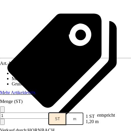
Art.-Nr.
12506900
Fliesenoberfläche
:
Matt
Material
:
Feinsteinzeug
Grundfarbe
:
Graphit
Mehr Artikeldetails
Menge (ST)
entspricht
1 ST
ST
m
1,20 m
Verkauf durch:
HORNBACH