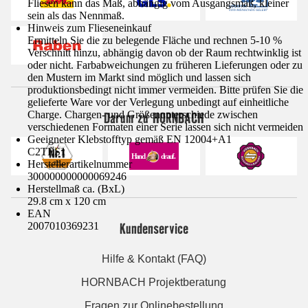
Fliesen kann das Maß, abhängig vom Ausgangsmaß, kleiner
sein als das Nennmaß.
Hinweis zum Flieseneinkauf
Ermitteln Sie die zu belegende Fläche und rechnen 5-10 %
Verschnitt hinzu, abhängig davon ob der Raum rechtwinklig ist
oder nicht. Farbabweichungen zu früheren Lieferungen oder zu
den Mustern im Markt sind möglich und lassen sich
produktionsbedingt nicht immer vermeiden. Bitte prüfen Sie die
gelieferte Ware vor der Verlegung unbedingt auf einheitliche
Darum zu HORNBACH
Charge. Chargen- und Größenunterschiede zwischen
verschiedenen Formaten einer Serie lassen sich nicht vermeiden
Geeigneter Klebstofftyp gemäß EN 12004+A1
C2TES1
Herstellerartikelnummer
300000000000069246
Herstellmaß ca. (BxL)
29.8 cm x 120 cm
EAN
Kundenservice
2007010369231
Hilfe & Kontakt (FAQ)
HORNBACH Projektberatung
Fragen zur Onlinebestellung