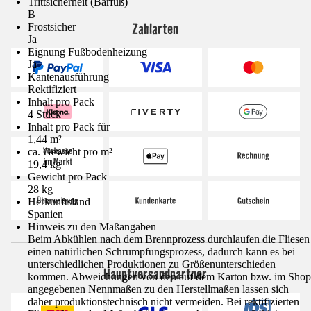
Trittsicherheit (Barfuß)
B
Zahlarten
Frostsicher
Ja
Eignung Fußbodenheizung
Ja
Kantenausführung
Rektifiziert
Inhalt pro Pack
4 Stück
Inhalt pro Pack für
1,44 m²
ca. Gewicht pro m²
19,4 kg
Gewicht pro Pack
28 kg
Herkunftsland
Spanien
Hinweis zu den Maßangaben
Beim Abkühlen nach dem Brennprozess durchlaufen die Fliesen
einen natürlichen Schrumpfungsprozess, dadurch kann es bei
unterschiedlichen Produktionen zu Größenunterschieden
Hauptversandpartner
kommen. Abweichungen von den auf dem Karton bzw. im Shop
angegebenen Nennmaßen zu den Herstellmaßen lassen sich
daher produktionstechnisch nicht vermeiden. Bei rektifizierten