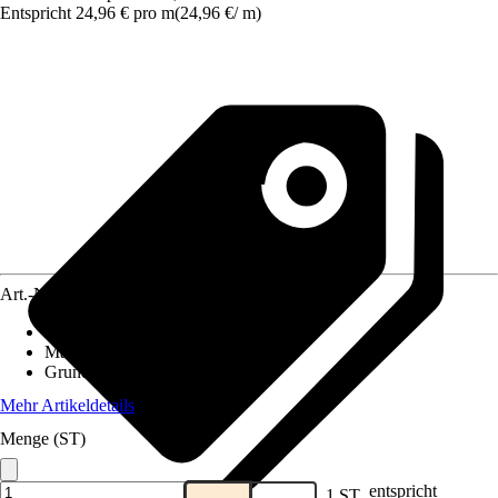
Entspricht 24,96 € pro m
(
24,96 €
/
m
)
Art.-Nr.
12049971
Fliesenoberfläche
:
Matt
Material
:
Feinsteinzeug
Grundfarbe
:
Weiß
Mehr Artikeldetails
Menge (ST)
entspricht
1 ST