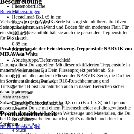
Beschreibung
Steinoptik
Fliesenoberfläche
Bereich überspringen
Matt
Herstellmaß BxLxS in cm
Vielseitig, wie die NARVIK-Serie ist, sorgt sie mit ihrer attraktiven
30 x 120 x 0.85 cm
Steinoptik nicht nur an Wand und Boden für ein modernes Flair. Für
Nenngröße in cm
ein stimmiges Gesamtbild hält sie auch die passenden Treppenstufen
120 x 30
für Dich bereit.
Stärke
0,85 cm
Produktmerkmale der Feinsteinzeug-Treppenstufe NARVIK von
Sortierung
MIRAVA in White
1. Wahl
Abriebgruppe/Tiefenverschleiß
Darum solltest Du zugreifen: Mit dieser rektifizierten Treppenstufe in
4
mattem Weiß rundest Du Dein Fliesenprojekt perfekt ab. Sie
Rutschhemmung
harmoniert mit allen anderen Fliesen der NARVIK-Serie, die Du hier
R10
im Sortiment findest. Dank der R10-Rutschhemmung und
Trittsicherheit (Barfuß)
Trittsicherheit B bist Du natürlich auch in nassen Bereichen sicher
B
darauf unterwegs.
Frostsicher
Mehr anzeigen
Ja
Sollten ihre Maße von 30 x 120 x 0,85 cm (B x L x S) nicht genau
Eignung Fußbodenheizung
passen, kannst Du sie mit einem Fliesenschneider auf die gewünschte
Nein
Produktsicherheit
Größe zuschneiden. Alle nötigen Werkzeuge und Materialien, die Du
Kantenausführung
bei Deinen Fliesenarbeiten brauchst, gibt’s natürlich auch hier im
Rektifiziert
Sortiment.
Inhalt pro Pack
Bereich überspringen
4 Stück