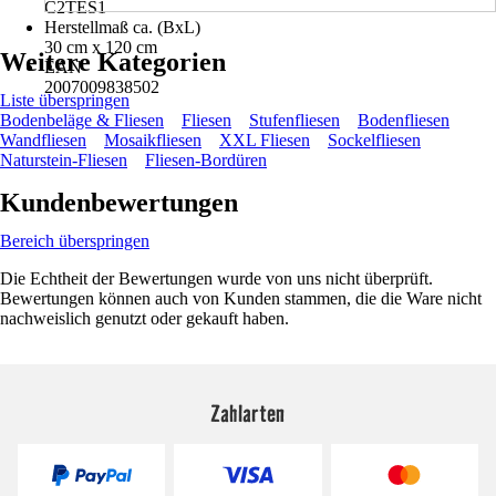
C2TES1
Herstellmaß ca. (BxL)
30 cm x 120 cm
Weitere Kategorien
EAN
2007009838502
Liste überspringen
Bodenbeläge & Fliesen
Fliesen
Stufenfliesen
Bodenfliesen
Wandfliesen
Mosaikfliesen
XXL Fliesen
Sockelfliesen
Naturstein-Fliesen
Fliesen-Bordüren
Kundenbewertungen
Bereich überspringen
Die Echtheit der Bewertungen wurde von uns nicht überprüft.
Bewertungen können auch von Kunden stammen, die die Ware nicht
nachweislich genutzt oder gekauft haben.
Zahlarten