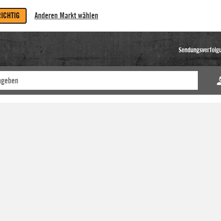
RICHTIG
Anderen Markt wählen
Sendungsverfolg