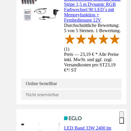
Stripe 1,5 m Dynamic RGB
Farbwechsel 90 LED´s mit
Memoryfunktion +
Fernbedienung 12V
Durchschnittliche Bewertung:
5 von 5 Sternen. 1 Bewertung.
(
1
)
Preis — 23,19 € * Alle Preise
inkl. MwSt. und ggf. zzgl.
Versandkosten pro ST
23,19
€
*
/
ST
Online bestellbar
Nicht reservierbar
LED Band 33W 2400 lm