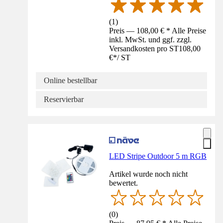
(
1
)
Preis — 108,00 € * Alle Preise
inkl. MwSt. und ggf. zzgl.
Versandkosten pro ST
108,00
€
*
/
ST
Online bestellbar
Reservierbar
LED Stripe Outdoor 5 m RGB
Artikel wurde noch nicht
bewertet.
(
0
)