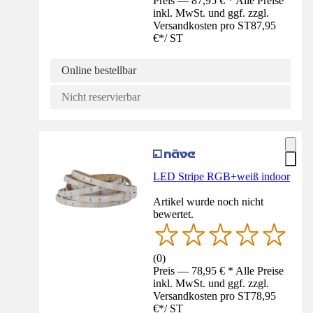
Preis — 87,95 € * Alle Preise
inkl. MwSt. und ggf. zzgl.
Versandkosten pro ST
87,95
€
*
/
ST
Online bestellbar
Nicht reservierbar
LED Stripe RGB+weiß indoor
Artikel wurde noch nicht
bewertet.
(
0
)
Preis — 78,95 € * Alle Preise
inkl. MwSt. und ggf. zzgl.
Versandkosten pro ST
78,95
€
*
/
ST