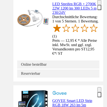
LED Streifen RGB + 2700K
22W 1200 lm 300 LEDs 5 m
230/24V
Durchschnittliche Bewertung:
1 von 5 Sternen. 1 Bewertung.
(
1
)
Preis — 12,95 € * Alle Preise
inkl. MwSt. und ggf. zzgl.
Versandkosten pro ST
12,95
€
*
/
ST
Online bestellbar
Reservierbar
GOVEE Smart LED Strip
RGB 18W 263 lm 5m