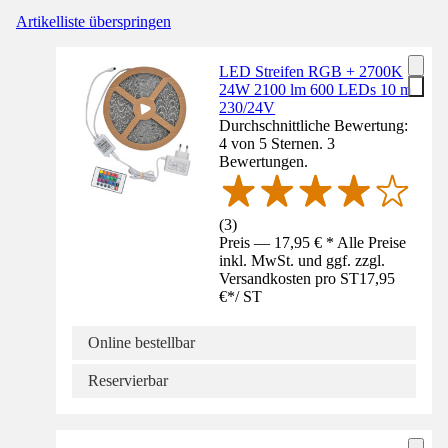
Artikelliste überspringen
LED Streifen RGB + 2700K
24W 2100 lm 600 LEDs 10 m
230/24V
Durchschnittliche Bewertung:
4 von 5 Sternen. 3
Bewertungen.
(
3
)
Preis — 17,95 € * Alle Preise
inkl. MwSt. und ggf. zzgl.
Versandkosten pro ST
17,95
€
*
/
ST
Online bestellbar
Reservierbar