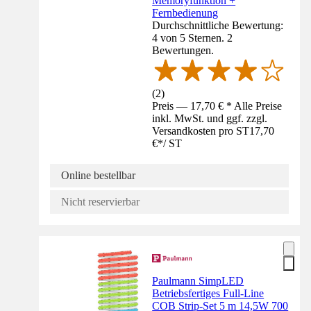
Memoryfunktion +
Fernbedienung
Durchschnittliche Bewertung:
4 von 5 Sternen. 2
Bewertungen.
(
2
)
Preis — 17,70 € * Alle Preise
inkl. MwSt. und ggf. zzgl.
Versandkosten pro ST
17,70
€
*
/
ST
Online bestellbar
Nicht reservierbar
Paulmann SimpLED
Betriebsfertiges Full-Line
COB Strip-Set 5 m 14,5W 700