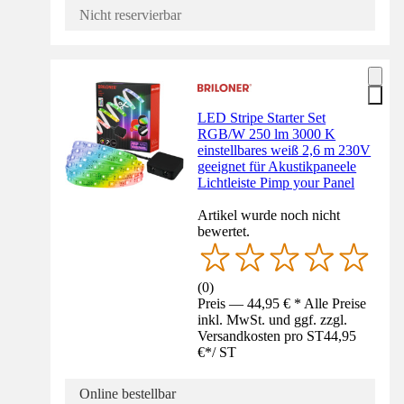
Nicht reservierbar
LED Stripe Starter Set
RGB/W 250 lm 3000 K
einstellbares weiß 2,6 m 230V
geeignet für Akustikpaneele
Lichtleiste Pimp your Panel
Artikel wurde noch nicht
bewertet.
(
0
)
Preis — 44,95 € * Alle Preise
inkl. MwSt. und ggf. zzgl.
Versandkosten pro ST
44,95
€
*
/
ST
Online bestellbar