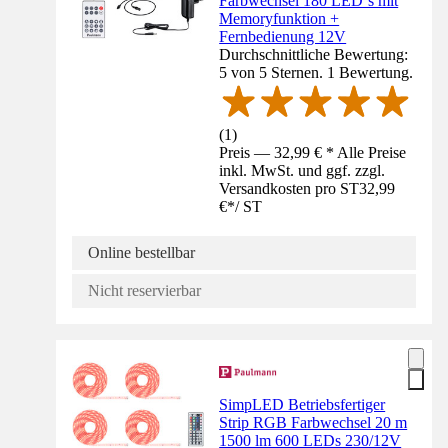
Farbwechsel 180 LED´s mit
Memoryfunktion +
Fernbedienung 12V
Durchschnittliche Bewertung:
5 von 5 Sternen. 1 Bewertung.
(
1
)
Preis — 32,99 € * Alle Preise
inkl. MwSt. und ggf. zzgl.
Versandkosten pro ST
32,99
€
*
/
ST
Online bestellbar
Nicht reservierbar
SimpLED Betriebsfertiger
Strip RGB Farbwechsel 20 m
1500 lm 600 LEDs 230/12V