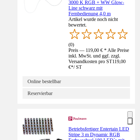
3000 K RGB + WW Glow-
Line schwarz mit
Fernbedienung 4,0 m
Artikel wurde noch nicht
bewertet.
(
0
)
Preis — 119,00 € * Alle Preise
inkl. MwSt. und ggf. zzgl.
Versandkosten pro ST
119,00
€
*
/
ST
Online bestellbar
Reservierbar
Betriebsfertiger Entertain LED
Stripe 3 m Dynamic RGB