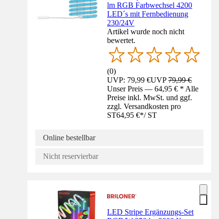
lm RGB Farbwechsel 4200
LED´s mit Fernbedienung
230/24V
Artikel wurde noch nicht
bewertet.
(
0
)
UVP: 79,99 €
UVP
79,99 €
Unser Preis — 64,95 € * Alle
Preise inkl. MwSt. und ggf.
zzgl. Versandkosten pro
ST
64,95 €
*
/
ST
Online bestellbar
Nicht reservierbar
LED Stripe Ergänzungs-Set