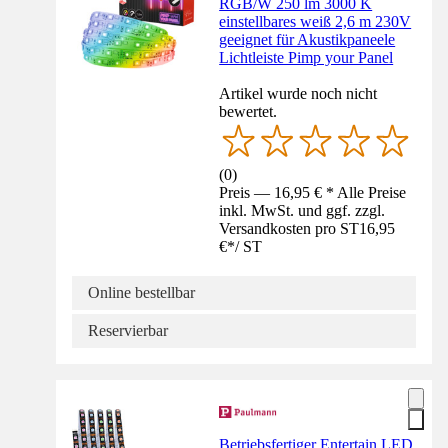
RGB/W 250 lm 3000 K
einstellbares weiß 2,6 m 230V
geeignet für Akustikpaneele
Lichtleiste Pimp your Panel
Artikel wurde noch nicht
bewertet.
(
0
)
Preis — 16,95 € * Alle Preise
inkl. MwSt. und ggf. zzgl.
Versandkosten pro ST
16,95
€
*
/
ST
Online bestellbar
Reservierbar
Betriebsfertiger Entertain LED