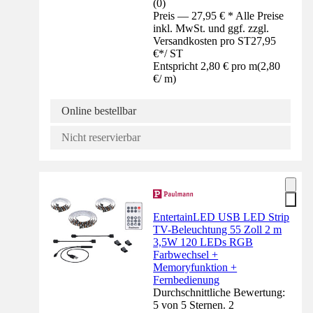
(
0
)
Preis — 27,95 € * Alle Preise
inkl. MwSt. und ggf. zzgl.
Versandkosten pro ST
27,95
€
*
/
ST
Entspricht 2,80 € pro m
(
2,80
€
/
m
)
Online bestellbar
Nicht reservierbar
EntertainLED USB LED Strip
TV-Beleuchtung 55 Zoll 2 m
3,5W 120 LEDs RGB
Farbwechsel +
Memoryfunktion +
Fernbedienung
Durchschnittliche Bewertung:
5 von 5 Sternen. 2