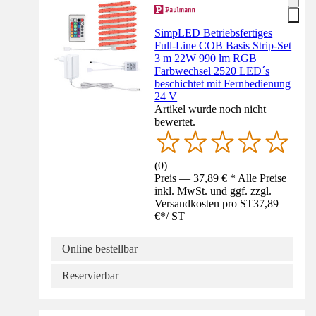
SimpLED Betriebsfertiges
Full-Line COB Basis Strip-Set
3 m 22W 990 lm RGB
Farbwechsel 2520 LED´s
beschichtet mit Fernbedienung
24 V
Artikel wurde noch nicht
bewertet.
(
0
)
Preis — 37,89 € * Alle Preise
inkl. MwSt. und ggf. zzgl.
Versandkosten pro ST
37,89
€
*
/
ST
Online bestellbar
Reservierbar