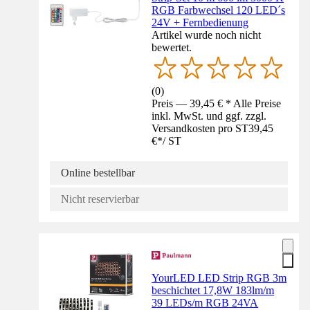
RGB Farbwechsel 120 LED´s
24V + Fernbedienung
Artikel wurde noch nicht
bewertet.
(
0
)
Preis — 39,45 € * Alle Preise
inkl. MwSt. und ggf. zzgl.
Versandkosten pro ST
39,45
€
*
/
ST
Online bestellbar
Nicht reservierbar
YourLED LED Strip RGB 3m
beschichtet 17,8W 183lm/m
39 LEDs/m RGB 24VA