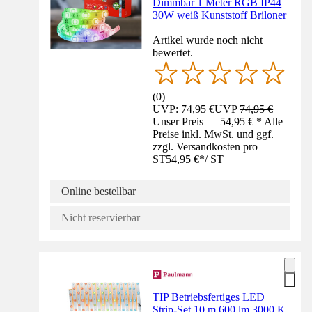
Dimmbar 1 Meter RGB IP44
30W weiß Kunststoff Briloner
Artikel wurde noch nicht
bewertet.
(
0
)
UVP: 74,95 €
UVP
74,95 €
Unser Preis — 54,95 € * Alle
Preise inkl. MwSt. und ggf.
zzgl. Versandkosten pro
ST
54,95 €
*
/
ST
Online bestellbar
Nicht reservierbar
TIP Betriebsfertiges LED
Strip-Set 10 m 600 lm 3000 K