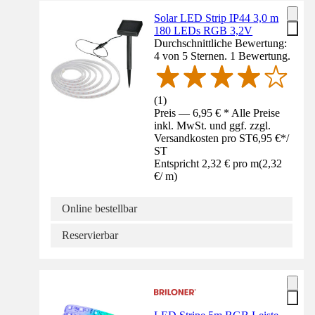
Solar LED Strip IP44 3,0 m
180 LEDs RGB 3,2V
Durchschnittliche Bewertung:
4 von 5 Sternen. 1 Bewertung.
(
1
)
Preis — 6,95 € * Alle Preise
inkl. MwSt. und ggf. zzgl.
Versandkosten pro ST
6,95 €
*
/
ST
Entspricht 2,32 € pro m
(
2,32
€
/
m
)
Online bestellbar
Reservierbar