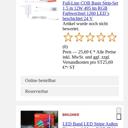
Full-Line COB Basis Strip-Set
1,5 m 12W 495 lm RGB
Farbwechsel 1260 LED´s
beschichtet 24 V
Artikel wurde noch nicht
bewertet.
(
0
)
Preis — 25,69 € * Alle Preise
inkl. MwSt. und ggf. zzgl.
Versandkosten pro ST
25,69
€
*
/
ST
Online bestellbar
Reservierbar
LED Band LED Stripe Außen