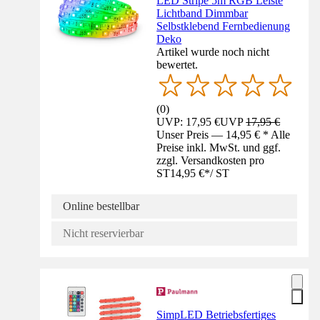
LED Stripe 5m RGB Leiste
Lichtband Dimmbar
Selbstklebend Fernbedienung
Deko
Artikel wurde noch nicht
bewertet.
(
0
)
UVP: 17,95 €
UVP
17,95 €
Unser Preis — 14,95 € * Alle
Preise inkl. MwSt. und ggf.
zzgl. Versandkosten pro
ST
14,95 €
*
/
ST
Online bestellbar
Nicht reservierbar
SimpLED Betriebsfertiges