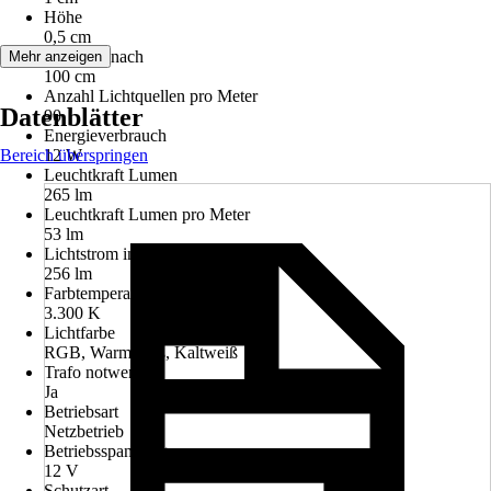
Höhe
0,5 cm
Trennbar nach
Mehr anzeigen
100 cm
Anzahl Lichtquellen pro Meter
Datenblätter
90
Energieverbrauch
Bereich überspringen
12 W
Leuchtkraft Lumen
265 lm
Leuchtkraft Lumen pro Meter
53 lm
Lichtstrom in Lumen
256 lm
Farbtemperatur
3.300 K
Lichtfarbe
RGB, Warmweiß, Kaltweiß
Trafo notwendig
Ja
Betriebsart
Netzbetrieb
Betriebsspannung
12 V
Schutzart