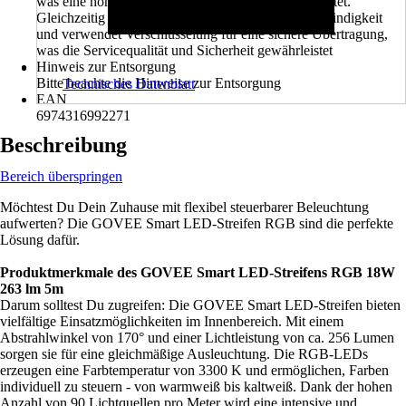
was eine hohe Verfügbarkeit des Servers gewährleistet.
Gleichzeitig hat die API eine gute Reaktionsgeschwindigkeit
und verwendet Verschlüsselung für eine sichere Übertragung,
was die Servicequalität und Sicherheit gewährleistet
Hinweis zur Entsorgung
Bitte beachte die Hinweise zur Entsorgung
Technisches Datenblatt
EAN
6974316992271
Beschreibung
Bereich überspringen
Möchtest Du Dein Zuhause mit flexibel steuerbarer Beleuchtung
aufwerten? Die GOVEE Smart LED-Streifen RGB sind die perfekte
Lösung dafür.
Produktmerkmale des GOVEE Smart LED-Streifens RGB 18W
263 lm 5m
Darum solltest Du zugreifen: Die GOVEE Smart LED-Streifen bieten
vielfältige Einsatzmöglichkeiten im Innenbereich. Mit einem
Abstrahlwinkel von 170° und einer Lichtleistung von ca. 256 Lumen
sorgen sie für eine gleichmäßige Ausleuchtung. Die RGB-LEDs
erzeugen eine Farbtemperatur von 3300 K und ermöglichen, Farben
individuell zu steuern - von warmweiß bis kaltweiß. Dank der hohen
Anzahl von 90 Lichtquellen pro Meter wird eine intensive und