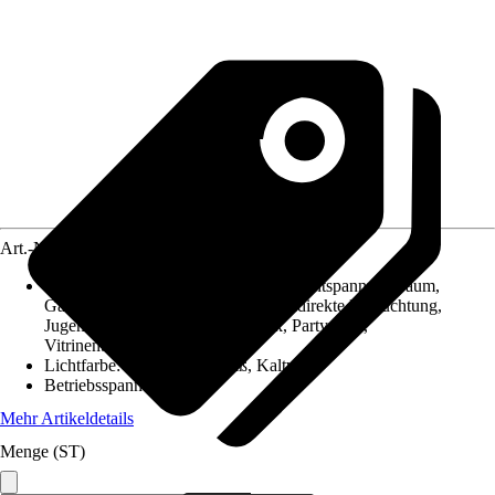
Art.-Nr.
12359174
Geeignet für
:
Ambientebeleuchtung, Entspannungsraum,
Gamingraum, Garage / Werkstatt, Indirekte Beleuchtung,
Jugendraum, Küchenunterschrank, Partyraum,
Vitrinenbeleuchtung
Lichtfarbe
:
RGB, Warmweiß, Kaltweiß
Betriebsspannung
:
12 V
Mehr Artikeldetails
Menge (ST)