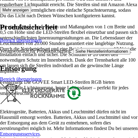
regulierbare Lichtqualität erreicht. Die Streifen sind mit Amazon Alexa
kompatibel und ermöglichen eine einfache Sprachsteuerung, sodass
Mehr anzeigen
Du das Licht nach Deinen Wünschen konfigurieren kannst.
Produktsicherheit
Mit einer Länge von 5 Metern und Maßangaben von 1 cm Breite und
0,5 cm Höhe sind die LED-Streifen flexibel einsetzbar und passen sich
unterschiedlichsten Innenraumgestaltungen an. Die Lebensdauer der
Bereich überspringen
Leuchtmittel von 20.000 Stunden garantiert eine langlebige Nutzung.
Durch die Netzbetriebsart und eine Betriebsspannung von 12 V ist die
Verantwortlich für Produktsicherheit:
.
Siehe Herstellerinformationen
Installation einfach und sicher. Die Schutzart IP 20 bietet den
notwendigen Schutz im Innenbereich. Dank der Trennbarkeit alle 100
cm lassen sich die Streifen individuell an die gewünschte Länge
Entsorgung
anpassen.
Bereich überspringen
Festgezurrt: Die GOVEE Smart LED-Streifen RGB bieten
individuelle Lichtsteuerung, lange Lebensdauer – perfekt für jedes
smart beleuchtete Zuhause.
Elektrogeräte, Batterien, Akkus und Leuchtmittel dürfen nicht im
Hausmüll entsorgt werden. Batterien, Akkus und Leuchtmittel sind vor
der Entsorgung aus dem Gerät zu entnehmen, sofern dies
zerstörungsfrei möglich ist. Mehr Informationen findest Du bei unseren
Entsorgungsservices
.