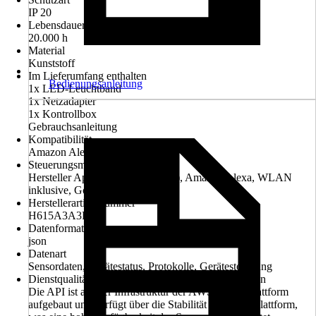
IP 20
Lebensdauer Leuchtmittel
20.000 h
Material
Kunststoff
Im Lieferumfang enthalten
Bedienungsanleitung
1x LED-Leuchtband
1x Netzadapter
1x Kontrollbox
Gebrauchsanleitung
Kompatibilität
Amazon Alexa
Steuerungsmöglichkeit
Hersteller App (iOS und Android), Amazon Alexa, WLAN
inklusive, Google Home
Herstellerartikelnummer
H615A3A3DE
Datenformat
json
Datenart
Sensordaten, Gerätestatus, Protokolle, Gerätesteuerung
Dienstqualität Anwendungsprogrammierschnittstellen
Die API ist auf der Infrastruktur der AWS-Cloud-Plattform
aufgebaut und verfügt über die Stabilität der AWS-Plattform,