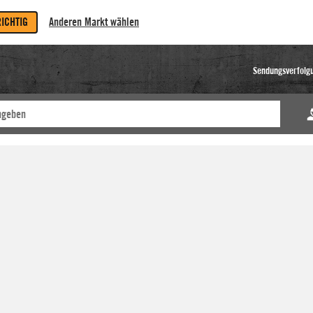
RICHTIG
Anderen Markt wählen
Sendungsverfolg