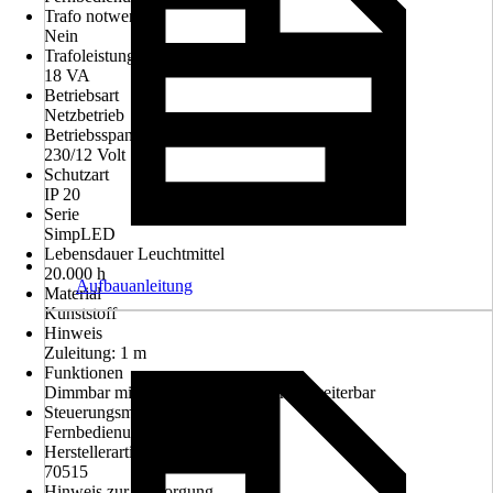
Trafo notwendig
Nein
Trafoleistung
18 VA
Betriebsart
Netzbetrieb
Betriebsspannung
230/12 Volt
Schutzart
IP 20
Serie
SimpLED
Lebensdauer Leuchtmittel
20.000 h
Aufbauanleitung
Material
Kunststoff
Hinweis
Zuleitung: 1 m
Funktionen
Dimmbar mit Fernbedienung, Nicht erweiterbar
Steuerungsmöglichkeit
Fernbedienung
Herstellerartikelnummer
70515
Hinweis zur Entsorgung