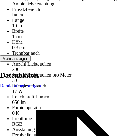
Ambientebeleuchtung
Einsatzbereich
Innen
Länge
10 m
Breite
1 cm
Höhe
0,3 cm
Trennbar nach
20 cm
Mehr anzeigen
Anzahl Lichtquellen
300
Datenblätter
Anzahl Lichtquellen pro Meter
30
Bereich überspringen
Energieverbrauch
17 W
Leuchtkraft Lumen
650 lm
Farbtemperatur
0 K
Lichtfarbe
RGB
Ausstattung
Fernbedienung, Farbwechsler