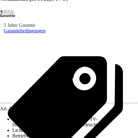
5 Jahre Garantie
Garantiebedingungen
Art.-Nr.
10090383
Geeignet für
:
Gamingraum, Partyraum, TV-
Hintergrundbeleuchtung, Ambientebeleuchtung
Lichtfarbe
:
RGB
Betriebsspannung
:
230/12 Volt