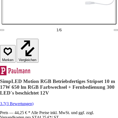
1
/
6
Vergleichen
SimpLED Motion RGB Betriebsfertiges Stripset 10 m
17W 650 lm RGB Farbwechsel + Fernbedienung 300
LED´s beschichtet 12V
3.7
(3 Bewertungen)
Preis — 44,25 € * Alle Preise inkl. MwSt. und ggf. zzgl.
Versandkosten pro ST
44,25 €
*
/
ST