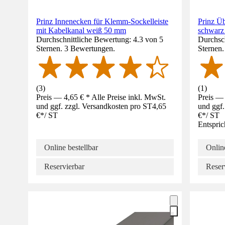
Prinz Innenecken für Klemm-Sockelleiste
Prinz Üb
mit Kabelkanal weiß 50 mm
schwar
Durchschnittliche Bewertung: 4.3 von 5
Durchsch
Sternen. 3 Bewertungen.
Sternen
(
3
)
(
1
)
Preis — 4,65 € * Alle Preise inkl. MwSt.
Preis — 
und ggf. zzgl. Versandkosten pro ST
4,65
und ggf.
€
*
/
ST
€
*
/
ST
Entspric
Online bestellbar
Online
Reservierbar
Reser