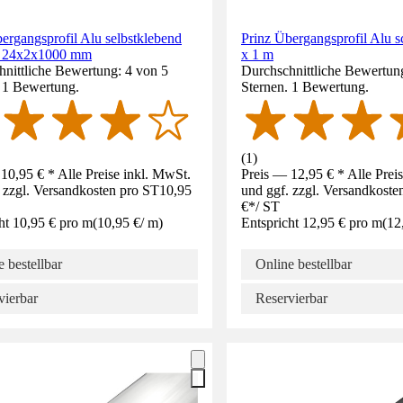
ergangsprofil Alu selbstklebend
Prinz Übergangsprofil Alu
z 24x2x1000 mm
x 1 m
nittliche Bewertung: 4 von 5
Durchschnittliche Bewertun
. 1 Bewertung.
Sternen. 1 Bewertung.
(
1
)
10,95 € * Alle Preise inkl. MwSt.
Preis — 12,95 € * Alle Prei
 zzgl. Versandkosten pro ST
10,95
und ggf. zzgl. Versandkoste
€
*
/
ST
ht 10,95 € pro m
(
10,95 €
/
m
)
Entspricht 12,95 € pro m
(
12
 bestellbar
Online bestellbar
vierbar
Reservierbar