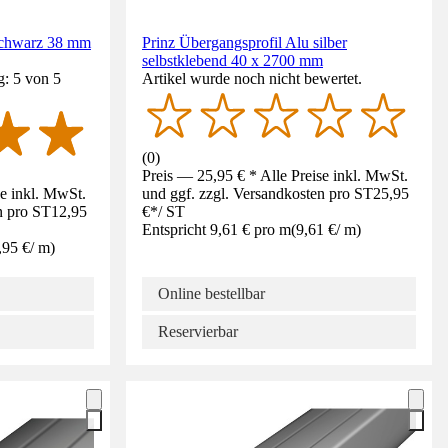
 schwarz 38 mm
Prinz Übergangsprofil Alu silber
selbstklebend 40 x 2700 mm
g: 5 von 5
Artikel wurde noch nicht bewertet.
(
0
)
Preis — 25,95 € * Alle Preise inkl. MwSt.
se inkl. MwSt.
und ggf. zzgl. Versandkosten pro ST
25,95
n pro ST
12,95
€
*
/
ST
Entspricht 9,61 € pro m
(
9,61 €
/
m
)
,95 €
/
m
)
Online bestellbar
Reservierbar