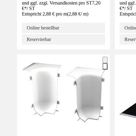
und ggf. zzgl. Versandkosten pro ST
7,20
und ggf.
€
*
/
ST
€
*
/
ST
Entspricht 2,88 € pro m
(
2,88 €
/
m
)
Entspric
Online bestellbar
Online
Reservierbar
Reser