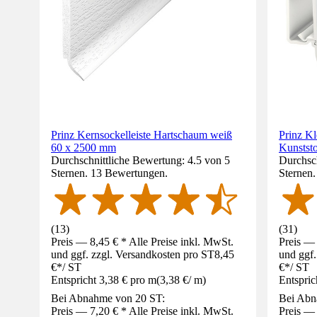
Prinz Kernsockelleiste Hartschaum weiß
Prinz K
60 x 2500 mm
Kunstst
Durchschnittliche Bewertung: 4.5 von 5
Durchsch
Sternen. 13 Bewertungen.
Sternen
(
13
)
(
31
)
Preis — 8,45 € * Alle Preise inkl. MwSt.
Preis — 
und ggf. zzgl. Versandkosten pro ST
8,45
und ggf.
€
*
/
ST
€
*
/
ST
Entspricht 3,38 € pro m
(
3,38 €
/
m
)
Entspric
Bei Abnahme von 20 ST:
Bei Abn
Preis — 7,20 € * Alle Preise inkl. MwSt.
Preis — 