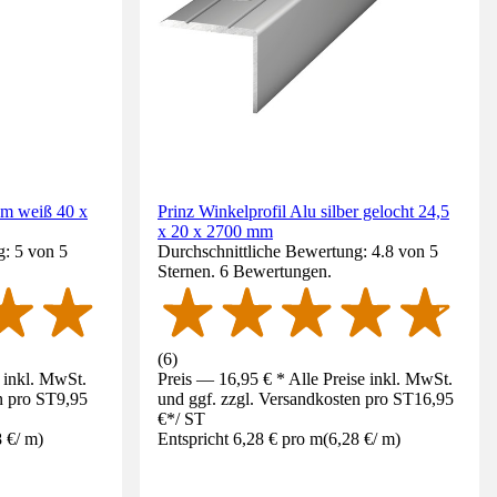
um weiß 40 x
Prinz Winkelprofil Alu silber gelocht 24,5
x 20 x 2700 mm
g: 5 von 5
Durchschnittliche Bewertung: 4.8 von 5
Sternen. 6 Bewertungen.
(
6
)
e inkl. MwSt.
Preis — 16,95 € * Alle Preise inkl. MwSt.
n pro ST
9,95
und ggf. zzgl. Versandkosten pro ST
16,95
€
*
/
ST
8 €
/
m
)
Entspricht 6,28 € pro m
(
6,28 €
/
m
)