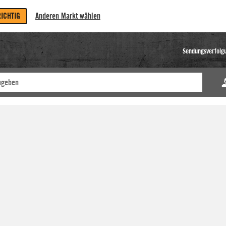
RICHTIG
Anderen Markt wählen
Sendungsverfolg