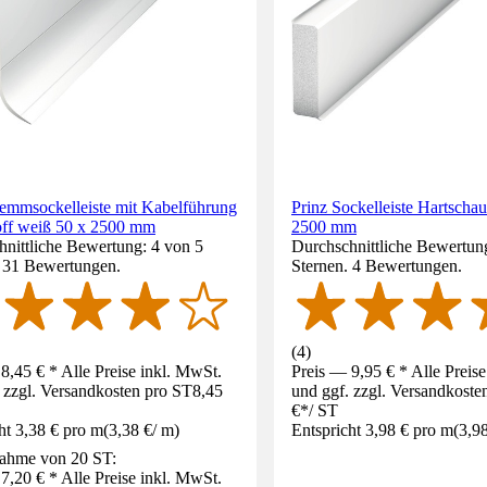
lemmsockelleiste mit Kabelführung
Prinz Sockelleiste Hartscha
off weiß 50 x 2500 mm
2500 mm
nittliche Bewertung: 4 von 5
Durchschnittliche Bewertun
. 31 Bewertungen.
Sternen. 4 Bewertungen.
(
4
)
8,45 € * Alle Preise inkl. MwSt.
Preis — 9,95 € * Alle Preis
 zzgl. Versandkosten pro ST
8,45
und ggf. zzgl. Versandkoste
€
*
/
ST
ht 3,38 € pro m
(
3,38 €
/
m
)
Entspricht 3,98 € pro m
(
3,9
ahme von 20 ST:
7,20 € * Alle Preise inkl. MwSt.