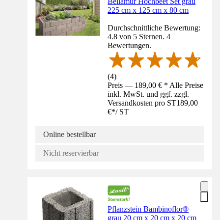
Bellamur Hochbeet Set grau
225 cm x 125 cm x 80 cm
Durchschnittliche Bewertung:
4.8 von 5 Sternen. 4
Bewertungen.
(
4
)
Preis — 189,00 € * Alle Preise
inkl. MwSt. und ggf. zzgl.
Versandkosten pro ST
189,00
€
*
/
ST
Online bestellbar
Nicht reservierbar
Pflanzstein Bambinoflor®
grau 20 cm x 20 cm x 20 cm