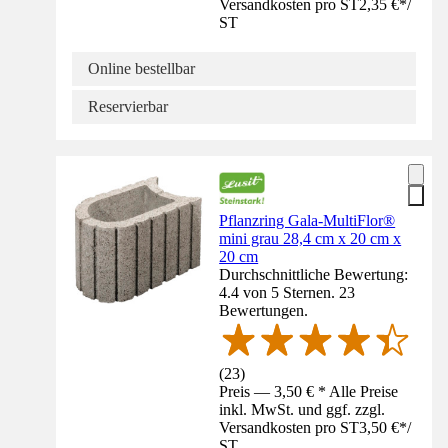
Versandkosten pro ST
2,35 €
*
/
ST
Online bestellbar
Reservierbar
Pflanzring Gala-MultiFlor®
mini grau 28,4 cm x 20 cm x
20 cm
Durchschnittliche Bewertung:
4.4 von 5 Sternen. 23
Bewertungen.
(
23
)
Preis — 3,50 € * Alle Preise
inkl. MwSt. und ggf. zzgl.
Versandkosten pro ST
3,50 €
*
/
ST