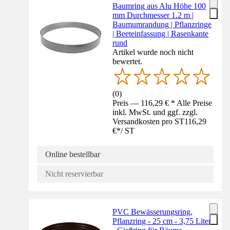
Baumring aus Alu Höhe 100
mm Durchmesser 1.2 m |
Baumumrandung | Pflanzringe
| Beeteinfassung | Rasenkante
rund
Artikel wurde noch nicht
bewertet.
(
0
)
Preis — 116,29 € * Alle Preise
inkl. MwSt. und ggf. zzgl.
Versandkosten pro ST
116,29
€
*
/
ST
Online bestellbar
Nicht reservierbar
PVC Bewässerungsring,
Pflanzring - 25 cm - 3,75 Liter