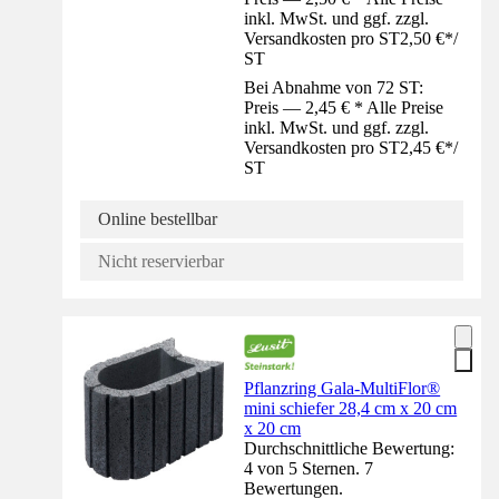
inkl. MwSt. und ggf. zzgl.
Versandkosten pro ST
2,50 €
*
/
ST
Bei Abnahme von 72 ST:
Preis — 2,45 € * Alle Preise
inkl. MwSt. und ggf. zzgl.
Versandkosten pro ST
2,45 €
*
/
ST
Online bestellbar
Nicht reservierbar
Pflanzring Gala-MultiFlor®
mini schiefer 28,4 cm x 20 cm
x 20 cm
Durchschnittliche Bewertung:
4 von 5 Sternen. 7
Bewertungen.