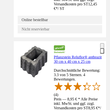
Versandkosten pro ST
12,45
€
*
/
ST
Online bestellbar
Nicht reservierbar
Pflanzstein Reluflor® anthrazit
30 cm x 40 cm x 25 cm
Durchschnittliche Bewertung:
3.3 von 5 Sternen. 4
Bewertungen.
(
4
)
Preis — 8,95 € * Alle Preise
inkl. MwSt. und ggf. zzgl.
Versandkosten pro ST
8,95 €
*
/