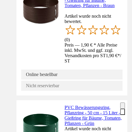
- Gießring für Bäume,
Tomaten, Pflanzen - Braun
Artikel wurde noch nicht
bewertet.
(
0
)
Preis — 1,90 € * Alle Preise
inkl. MwSt. und ggf. zzgl.
Versandkosten pro ST
1,90 €
*
/
ST
Online bestellbar
Nicht reservierbar
PVC Bewässerungsring,
Pflanzring - 50 cm - 15 Liter -
Gießring für Bäume, Tomaten,
Pflanzen - Grün
Artikel wurde noch nicht