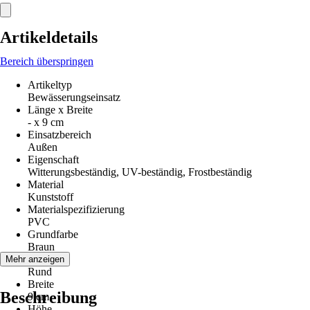
Artikeldetails
Bereich überspringen
Artikeltyp
Bewässerungseinsatz
Länge x Breite
- x 9 cm
Einsatzbereich
Außen
Eigenschaft
Witterungsbeständig, UV-beständig, Frostbeständig
Material
Kunststoff
Materialspezifizierung
PVC
Grundfarbe
Braun
Form
Mehr anzeigen
Rund
Breite
Beschreibung
9 cm
Höhe