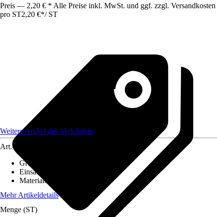
Preis — 2,20 € * Alle Preise inkl. MwSt. und ggf. zzgl. Versandkosten
pro ST
2,20 €
*
/
ST
Weitere Artikel des Verkäufers
Art.-Nr.
12583775
Grundfarbe
:
Braun
Einsatzbereich
:
Außen
Material
:
Kunststoff
Mehr Artikeldetails
Menge (ST)