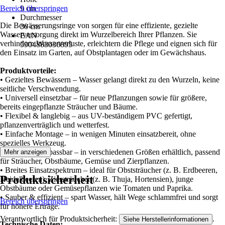
Bereich überspringen
9 cm
Durchmesser
Die Bewässerungsringe von sorgen für eine effiziente, gezielte
30 cm
Wasserversorgung direkt im Wurzelbereich Ihrer Pflanzen. Sie
EAN
verhindern Wasserverluste, erleichtern die Pflege und eignen sich für
5904883036895
den Einsatz im Garten, auf Obstplantagen oder im Gewächshaus.
Produktvorteile:
• Gezieltes Bewässern – Wasser gelangt direkt zu den Wurzeln, keine
seitliche Verschwendung.
• Universell einsetzbar – für neue Pflanzungen sowie für größere,
bereits eingepflanzte Sträucher und Bäume.
• Flexibel & langlebig – aus UV-beständigem PVC gefertigt,
pflanzenverträglich und wetterfest.
• Einfache Montage – in wenigen Minuten einsatzbereit, ohne
spezielles Werkzeug.
• Individuell anpassbar – in verschiedenen Größen erhältlich, passend
Mehr anzeigen
für Sträucher, Obstbäume, Gemüse und Zierpflanzen.
• Breites Einsatzspektrum – ideal für Obststräucher (z. B. Erdbeeren,
Produktsicherheit
Heidelbeeren), Ziersträucher (z. B. Thuja, Hortensien), junge
Obstbäume oder Gemüsepflanzen wie Tomaten und Paprika.
• Sauber & effizient – spart Wasser, hält Wege schlammfrei und sorgt
Bereich überspringen
für höhere Erträge.
Verantwortlich für Produktsicherheit:
.
Siehe Herstellerinformationen
Technische Daten: