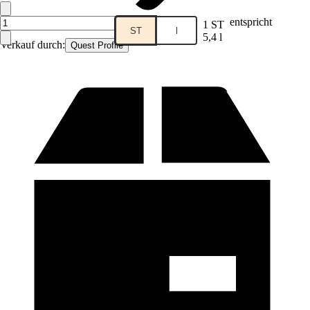
entspricht
1 ST
ST
l
5,4 l
Verkauf durch:
Quest Profile