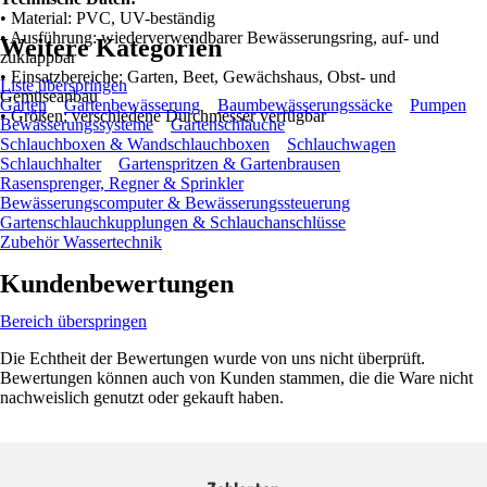
• Material: PVC, UV-beständig
• Ausführung: wiederverwendbarer Bewässerungsring, auf- und
Weitere Kategorien
zuklappbar
• Einsatzbereiche: Garten, Beet, Gewächshaus, Obst- und
Liste überspringen
Gemüseanbau
Garten
Gartenbewässerung
Baumbewässerungssäcke
Pumpen
• Größen: verschiedene Durchmesser verfügbar
Bewässerungssysteme
Gartenschläuche
Schlauchboxen & Wandschlauchboxen
Schlauchwagen
Schlauchhalter
Gartenspritzen & Gartenbrausen
Rasensprenger, Regner & Sprinkler
Bewässerungscomputer & Bewässerungssteuerung
Gartenschlauchkupplungen & Schlauchanschlüsse
Zubehör Wassertechnik
Kundenbewertungen
Bereich überspringen
Die Echtheit der Bewertungen wurde von uns nicht überprüft.
Bewertungen können auch von Kunden stammen, die die Ware nicht
nachweislich genutzt oder gekauft haben.