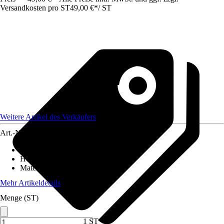
Versandkosten pro ST
49,00 €
*
/
ST
Weitere Artikel des Verkäufers
Art.-Nr.
12324817
Artikeltyp
:
Rasenkante
Höhe
:
14 cm
Material
:
Metall
Mehr Artikeldetails
Menge (ST)
1 ST