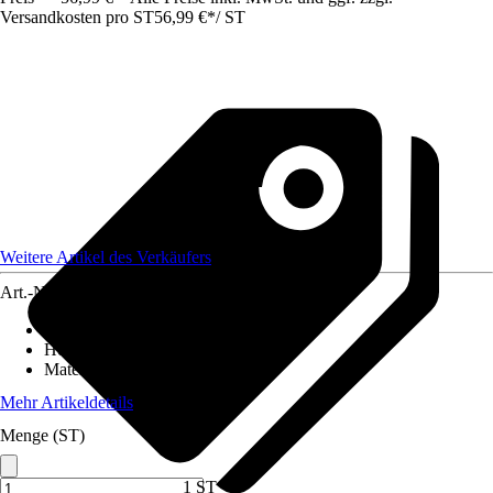
Versandkosten pro ST
56,99 €
*
/
ST
Weitere Artikel des Verkäufers
Art.-Nr.
12324949
Artikeltyp
:
Rasenkante
Höhe
:
10 cm
Material
:
Metall
Mehr Artikeldetails
Menge (ST)
1 ST