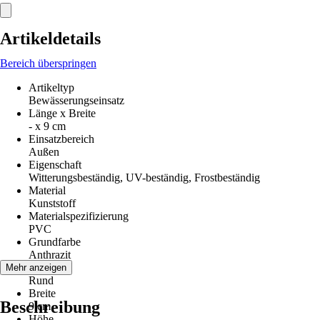
Artikeldetails
Bereich überspringen
Artikeltyp
Bewässerungseinsatz
Länge x Breite
- x 9 cm
Einsatzbereich
Außen
Eigenschaft
Witterungsbeständig, UV-beständig, Frostbeständig
Material
Kunststoff
Materialspezifizierung
PVC
Grundfarbe
Anthrazit
Form
Mehr anzeigen
Rund
Breite
Beschreibung
9 cm
Höhe