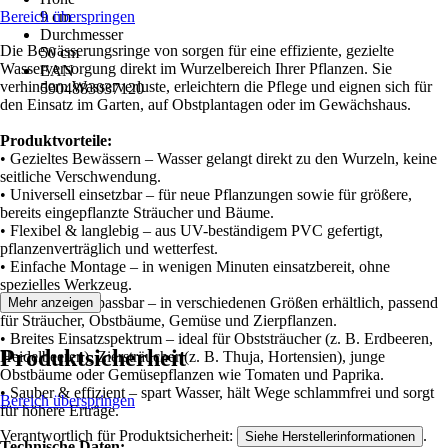
Bereich überspringen
9 cm
Durchmesser
Die Bewässerungsringe von sorgen für eine effiziente, gezielte
50 cm
Wasserversorgung direkt im Wurzelbereich Ihrer Pflanzen. Sie
EAN
verhindern Wasserverluste, erleichtern die Pflege und eignen sich für
5904883037120
den Einsatz im Garten, auf Obstplantagen oder im Gewächshaus.
Produktvorteile:
• Gezieltes Bewässern – Wasser gelangt direkt zu den Wurzeln, keine
seitliche Verschwendung.
• Universell einsetzbar – für neue Pflanzungen sowie für größere,
bereits eingepflanzte Sträucher und Bäume.
• Flexibel & langlebig – aus UV-beständigem PVC gefertigt,
pflanzenverträglich und wetterfest.
• Einfache Montage – in wenigen Minuten einsatzbereit, ohne
spezielles Werkzeug.
• Individuell anpassbar – in verschiedenen Größen erhältlich, passend
Mehr anzeigen
für Sträucher, Obstbäume, Gemüse und Zierpflanzen.
• Breites Einsatzspektrum – ideal für Obststräucher (z. B. Erdbeeren,
Produktsicherheit
Heidelbeeren), Ziersträucher (z. B. Thuja, Hortensien), junge
Obstbäume oder Gemüsepflanzen wie Tomaten und Paprika.
• Sauber & effizient – spart Wasser, hält Wege schlammfrei und sorgt
Bereich überspringen
für höhere Erträge.
Verantwortlich für Produktsicherheit:
.
Siehe Herstellerinformationen
Technische Daten: