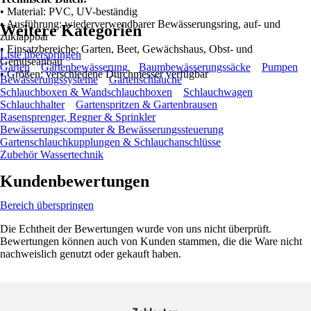
• Material: PVC, UV-beständig
• Ausführung: wiederverwendbarer Bewässerungsring, auf- und
Weitere Kategorien
zuklappbar
• Einsatzbereiche: Garten, Beet, Gewächshaus, Obst- und
Liste überspringen
Gemüseanbau
Garten
Gartenbewässerung
Baumbewässerungssäcke
Pumpen
• Größen: verschiedene Durchmesser verfügbar
Bewässerungssysteme
Gartenschläuche
Schlauchboxen & Wandschlauchboxen
Schlauchwagen
Schlauchhalter
Gartenspritzen & Gartenbrausen
Rasensprenger, Regner & Sprinkler
Bewässerungscomputer & Bewässerungssteuerung
Gartenschlauchkupplungen & Schlauchanschlüsse
Zubehör Wassertechnik
Kundenbewertungen
Bereich überspringen
Die Echtheit der Bewertungen wurde von uns nicht überprüft.
Bewertungen können auch von Kunden stammen, die die Ware nicht
nachweislich genutzt oder gekauft haben.