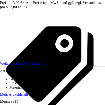
Preis — 3,00 € * Alle Preise inkl. MwSt. und ggf. zzgl. Versandkosten
pro ST
3,00 €
*
/
ST
Weitere Artikel des Verkäufers
Art.-Nr.
12583764
Grundfarbe
:
Anthrazit
Einsatzbereich
:
Außen
Material
:
Kunststoff
Mehr Artikeldetails
Menge (ST)