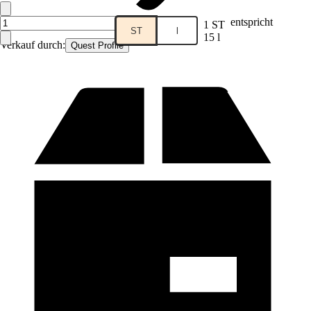
entspricht
1 ST
ST
l
15 l
Verkauf durch:
Quest Profile