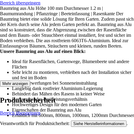
Bereich überspringen
Baumring aus Alu Höhe 100 mm Durchmesser 1.2 m |
Baumumrandung | Pflanzringe | Beeteinfassung | Rasenkante Der
Baumring bietet eine solide Lösung für Ihren Garten. Zudem passt sich
der Kreis durch seine Alu jedem Garten perfekt an. Baumring aus Alu
sind so konstruiert, dass die Abgrenzung zwischen der Rasenfläche
und dem Baum- oder Strauchbeet einmal installiert, fest und sicher im
Boden verbleiben. Die aus rostfreiem 6063T6-Aluminium. Ideal zur
Einfassungvon Bäumen, Sträuchern und kleinen, runden Beeten.
Unsere Baumring aus Alu auf einen Blick:
Ideal für Rasenflächen, Gartenwege, Blumenbeete und andere
Flächen
Sehr leicht zu montieren, verbleiben nach der Installation sicher
und fest im Boden
Keine Verwerfungen bei Sonneneinstrahlung
Mehr anzeigen
Langlebig dank rostfreier Aluminium-Legierung
Вehindert das Mähen des Rasens in keiner Weise
Produktsicherheit
Hervorragendes Preisleistungsverhältnis
Hochwertiges Design für den modernen Garten
Eigenschaften der Baumring aus Alu
Bereich überspringen
Еrhältlich mit 600mm, 800mm, 1000mm, 1200mm Durchmesser
Verantwortlich für Produktsicherheit:
.
Siehe Herstellerinformationen