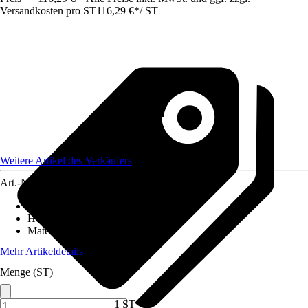
Versandkosten pro ST
116,29 €
*
/
ST
Weitere Artikel des Verkäufers
Art.-Nr.
12324809
Artikeltyp
:
Rasenkante
Höhe
:
10 cm
Material
:
Metall
Mehr Artikeldetails
Menge (ST)
1 ST