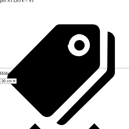
pro ST
3,85 €
*
/
ST
Höhe