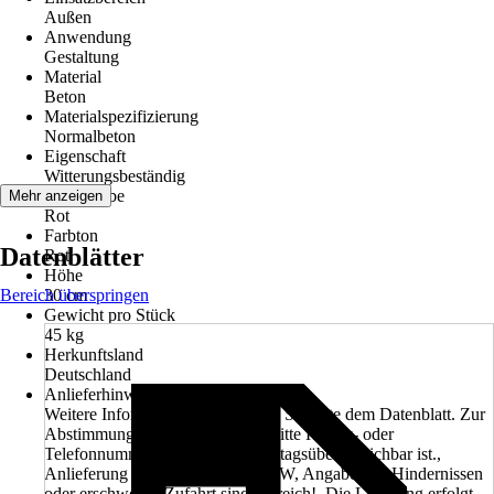
Außen
Anwendung
Gestaltung
Material
Beton
Materialspezifizierung
Normalbeton
Eigenschaft
Witterungsbeständig
Grundfarbe
Mehr anzeigen
Rot
Farbton
Datenblätter
Rot
Höhe
Bereich überspringen
30 cm
Gewicht pro Stück
45 kg
Herkunftsland
Deutschland
Anlieferhinweis
Weitere Informationen entnehmen Sie bitte dem Datenblatt. Zur
Abstimmung des Liefertermines bitte Handy- oder
Telefonnummer angeben, welche tagsüber erreichbar ist.,
Anlieferung erfolgt mit einem LKW, Angaben zu Hindernissen
oder erschwerter Zufahrt sind hilfreich!, Die Lieferung erfolgt