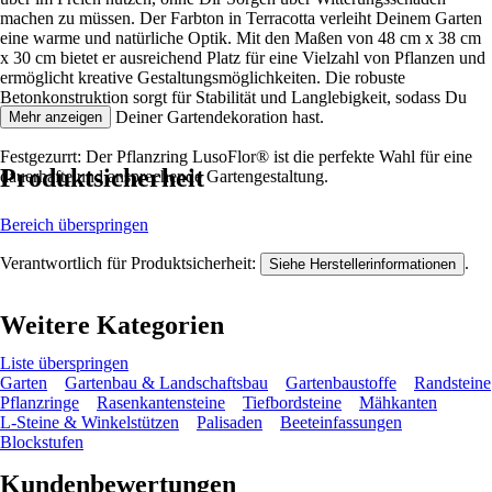
machen zu müssen. Der Farbton in Terracotta verleiht Deinem Garten
eine warme und natürliche Optik. Mit den Maßen von 48 cm x 38 cm
x 30 cm bietet er ausreichend Platz für eine Vielzahl von Pflanzen und
ermöglicht kreative Gestaltungsmöglichkeiten. Die robuste
Betonkonstruktion sorgt für Stabilität und Langlebigkeit, sodass Du
lange Freude an Deiner Gartendekoration hast.
Mehr anzeigen
Festgezurrt: Der Pflanzring LusoFlor® ist die perfekte Wahl für eine
Produktsicherheit
dauerhafte und ansprechende Gartengestaltung.
Bereich überspringen
Verantwortlich für Produktsicherheit:
.
Siehe Herstellerinformationen
Weitere Kategorien
Liste überspringen
Garten
Gartenbau & Landschaftsbau
Gartenbaustoffe
Randsteine
Pflanzringe
Rasenkantensteine
Tiefbordsteine
Mähkanten
L-Steine & Winkelstützen
Palisaden
Beeteinfassungen
Blockstufen
Kundenbewertungen