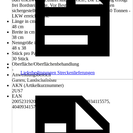
frei Bordsteinkante, Vor Bestellung muss vom Kunden
sichergestellt sein, dass die Entladestelle mit einem 40 Tonnen -
LKW erreichbar ist.
Länge in cm
48 cm
Breite in cm
38 cm
Nenngröße in cm
48 x 38
Stück pro Palette
30 Stück
Oberfläche/Oberflächenbehandlung
-
Lieferbedingungen Streckenlieferungen
Anwendungsbereich
Garten, Landschaftsbau
AKN (Artikelkurznummer)
2US7
EAN
2005231920002, 4022748052321, 4040934115575,
4040934157636