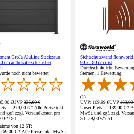
ement GroJa AluLine Steckzaun
Sichtschutzwand floraworld
0 cm anthrazit exclusiv bei
90 x 180 cm rost
ch
Durchschnittliche Bewertun
wurde noch nicht bewertet.
Sternen. 1 Bewertung.
(
1
)
5,00 €
UVP
335,00 €
UVP: 169,99 €
UVP
169,99
eis — 279,00 € * Alle Preise inkl.
Unser Preis — 139,00 € * All
d ggf. zzgl. Versandkosten pro
MwSt. und ggf. zzgl. Versa
0 €
*
/
ST
ST
139,00 €
*
/
ST
ahme von 12 ST:
269,00 € * Alle Preise inkl. MwSt.