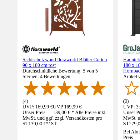
Sichtschutzwand floraworld Blätter Corten
Hauptel
90 x 180 cm rost
180 x 18
Durchschnittliche Bewertung: 5 von 5
Hornba
Sternen. 4 Bewertungen.
Artikel 
(
4
)
(
0
)
UVP: 169,99 €
UVP
169,99 €
UVP: 33
Unser Preis — 139,00 € * Alle Preise inkl.
Unser Pr
MwSt. und ggf. zzgl. Versandkosten pro
MwSt. un
ST
139,00 €
*
/
ST
ST
279,0
Bei Abn
Preis — 