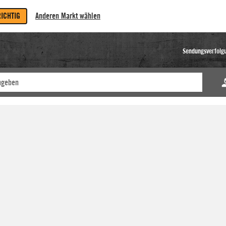
RICHTIG
Anderen Markt wählen
Sendungsverfolg