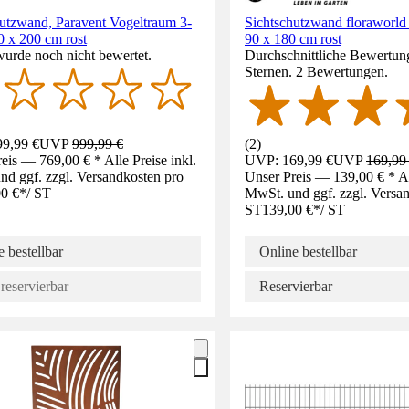
hutzwand, Paravent Vogeltraum 3-
Sichtschutzwand floraworld
00 x 200 cm rost
90 x 180 cm rost
wurde noch nicht bewertet.
Durchschnittliche Bewertung
Sternen. 2 Bewertungen.
9,99 €
UVP
999,99 €
(
2
)
eis — 769,00 € * Alle Preise inkl.
UVP: 169,99 €
UVP
169,99
d ggf. zzgl. Versandkosten pro
Unser Preis — 139,00 € * All
0 €
*
/
ST
MwSt. und ggf. zzgl. Versa
ST
139,00 €
*
/
ST
 bestellbar
Online bestellbar
reservierbar
Reservierbar