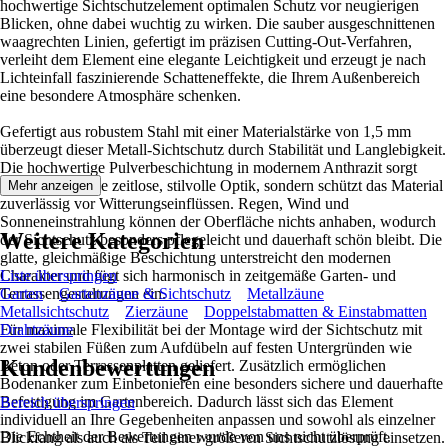
hochwertige Sichtschutzelement optimalen Schutz vor neugierigen
Blicken, ohne dabei wuchtig zu wirken. Die sauber ausgeschnittenen
waagrechten Linien, gefertigt im präzisen Cutting-Out-Verfahren,
verleiht dem Element eine elegante Leichtigkeit und erzeugt je nach
Lichteinfall faszinierende Schatteneffekte, die Ihrem Außenbereich
eine besondere Atmosphäre schenken.
Gefertigt aus robustem Stahl mit einer Materialstärke von 1,5 mm
überzeugt dieser Metall-Sichtschutz durch Stabilität und Langlebigkeit.
Die hochwertige Pulverbeschichtung in modernem Anthrazit sorgt
nicht nur für eine zeitlose, stilvolle Optik, sondern schützt das Material
Mehr anzeigen
zuverlässig vor Witterungseinflüssen. Regen, Wind und
Sonneneinstrahlung können der Oberfläche nichts anhaben, wodurch
Weitere Kategorien
der Sichtschutz besonders pflegeleicht und dauerhaft schön bleibt. Die
glatte, gleichmäßige Beschichtung unterstreicht den modernen
Charakter und fügt sich harmonisch in zeitgemäße Garten- und
Liste überspringen
Terrassengestaltungen ein.
Garten
Gartenzäune & Sichtschutz
Metallzäune
Metallsichtschutz
Zierzäune
Doppelstabmatten & Einstabmatten
Für maximale Flexibilität bei der Montage wird der Sichtschutz mit
Drahtzäune
zwei stabilen Füßen zum Aufdübeln auf festen Untergründen wie
Kundenbewertungen
Beton oder Terrassenplatten geliefert. Zusätzlich ermöglichen
Bodenanker zum Einbetonieren eine besonders sichere und dauerhafte
Befestigung im Gartenbereich. Dadurch lässt sich das Element
Bereich überspringen
individuell an Ihre Gegebenheiten anpassen und sowohl als einzelner
Die Echtheit der Bewertungen wurde von uns nicht überprüft.
Blickfang als auch als Teil einer größeren Sichtschutzlösung einsetzen.