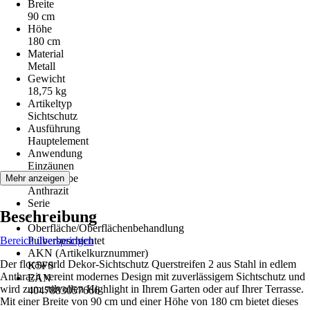
Breite
90 cm
Höhe
180 cm
Material
Metall
Gewicht
18,75 kg
Artikeltyp
Sichtschutz
Ausführung
Hauptelement
Anwendung
Einzäunen
Grundfarbe
Mehr anzeigen
Anthrazit
Serie
Beschreibung
-
Oberfläche/Oberflächenbehandlung
Bereich überspringen
Pulverbeschichtet
AKN (Artikelkurznummer)
Der floraworld Dekor-Sichtschutz Querstreifen 2 aus Stahl in edlem
K5FS
Anthrazit vereint modernes Design mit zuverlässigem Sichtschutz und
EAN
wird zum stilvollen Highlight in Ihrem Garten oder auf Ihrer Terrasse.
4047883057666
Mit einer Breite von 90 cm und einer Höhe von 180 cm bietet dieses