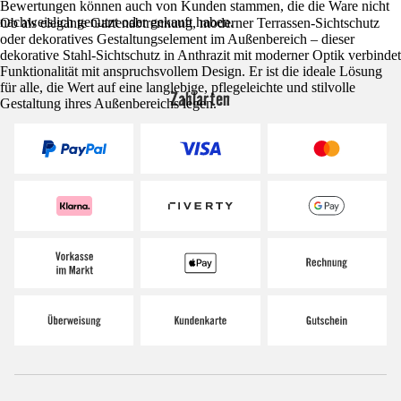
Bewertungen können auch von Kunden stammen, die die Ware nicht
nachweislich genutzt oder gekauft haben.
Ob als elegante Gartenabtrennung, moderner Terrassen-Sichtschutz
oder dekoratives Gestaltungselement im Außenbereich – dieser
dekorative Stahl-Sichtschutz in Anthrazit mit moderner Optik verbindet
Funktionalität mit anspruchsvollem Design. Er ist die ideale Lösung
für alle, die Wert auf eine langlebige, pflegeleichte und stilvolle
Zahlarten
Gestaltung ihres Außenbereichs legen.