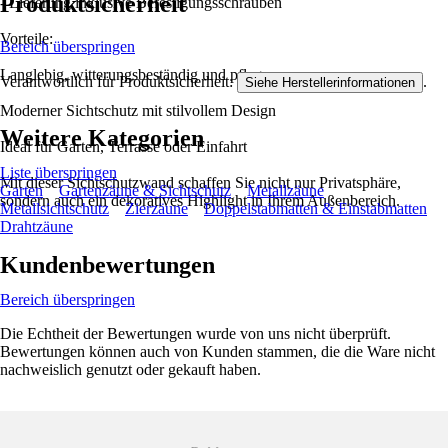
Produktsicherheit
- Lieferung inklusive Befestigungsschrauben
Vorteile:
Bereich überspringen
Langlebig, witterungsbeständig und pflegearm
Verantwortlich für Produktsicherheit:
.
Siehe Herstellerinformationen
Moderner Sichtschutz mit stilvollem Design
Weitere Kategorien
Ideal für Garten, Terrasse oder Einfahrt
Liste überspringen
Mit dieser Sichtschutzwand schaffen Sie nicht nur Privatsphäre,
Garten
Gartenzäune & Sichtschutz
Metallzäune
sondern auch ein dekoratives Highlight in Ihrem Außenbereich.
Metallsichtschutz
Zierzäune
Doppelstabmatten & Einstabmatten
Drahtzäune
Kundenbewertungen
Bereich überspringen
Die Echtheit der Bewertungen wurde von uns nicht überprüft.
Bewertungen können auch von Kunden stammen, die die Ware nicht
nachweislich genutzt oder gekauft haben.