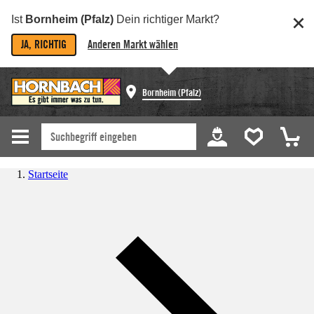
Ist
Bornheim (Pfalz)
Dein richtiger Markt?
JA, RICHTIG
Anderen Markt wählen
Bornheim (Pfalz)
Startseite