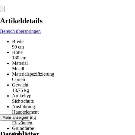
Artikeldetails
Bereich überspringen
Breite
90 cm
Höhe
180 cm
Material
Metall
Materialspezifizierung
Corten
Gewicht
18,75 kg
Artikeltyp
Sichtschutz
Ausführung
Hauptelement
Anwendung
Mehr anzeigen
Einzäunen
Grundfarbe
Datenblätter
Braun