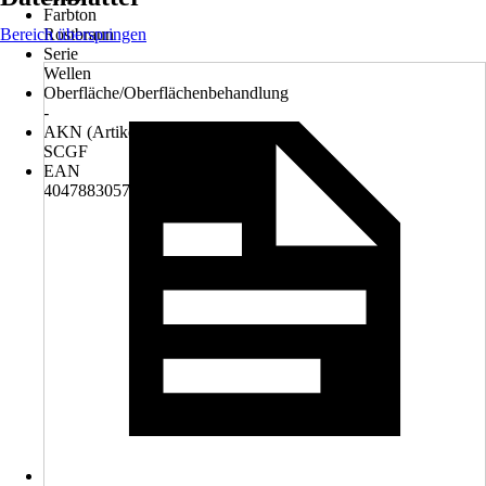
Farbton
Bereich überspringen
Rostbraun
Serie
Wellen
Oberfläche/Oberflächenbehandlung
-
AKN (Artikelkurznummer)
SCGF
EAN
4047883057567