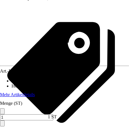
Art.-Nr.
12609358
Breite
:
90 cm
Höhe
:
180 cm
Mehr Artikeldetails
Menge (ST)
1 ST