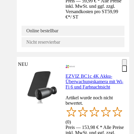
Preis — 59,99 € * Alle Preise
inkl. MwSt. und ggf. zzgl.
Versandkosten pro ST
59,99
€
*
/
ST
Online bestellbar
Nicht reservierbar
NEU
EZVIZ BC1c 4K Akku-
Überwachungskamera mit Wi-
Fi 6 und Farbnachtsicht
Artikel wurde noch nicht
bewertet.
(
0
)
Preis — 153,98 € * Alle Preise
inkl. MwSt. und ggf. zzgl.