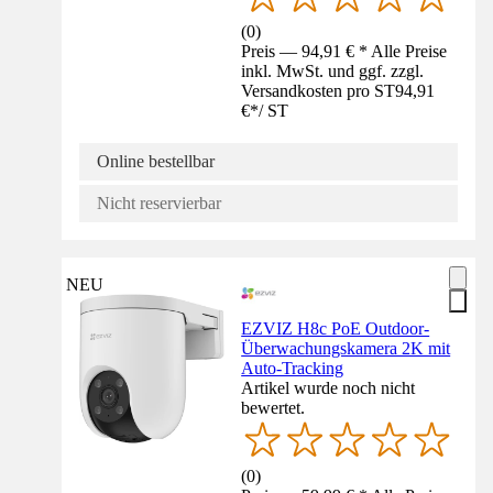
(
0
)
Preis — 94,91 € * Alle Preise
inkl. MwSt. und ggf. zzgl.
Versandkosten pro ST
94,91
€
*
/
ST
Online bestellbar
Nicht reservierbar
NEU
EZVIZ H8c PoE Outdoor-
Überwachungskamera 2K mit
Auto-Tracking
Artikel wurde noch nicht
bewertet.
(
0
)