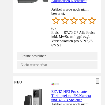
Akkubetrieb Nachtsicht
Artikel wurde noch nicht
bewertet.
(
0
)
Preis — 97,75 € * Alle Preise
inkl. MwSt. und ggf. zzgl.
Versandkosten pro ST
97,75
€
*
/
ST
Online bestellbar
Nicht reservierbar
NEU
EZVIZ HP3 Pro smarte
Türklingel mit 2K-Kamera
und 32 GB Speicher
Artikel wurde noch nicht