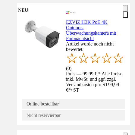
NEU
EZVIZ H3K PoE 4K
Outdoor-
Überwachungskamera mit
Farbnachtsicht
Artikel wurde noch nicht
bewertet.
(
0
)
Preis — 99,99 € * Alle Preise
inkl. MwSt. und ggf. zzgl.
Versandkosten pro ST
99,99
€
*
/
ST
Online bestellbar
Nicht reservierbar