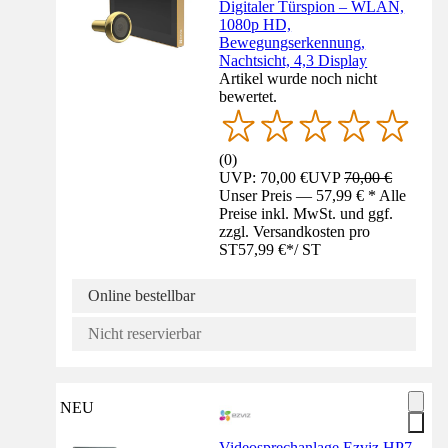
Digitaler Türspion – WLAN,
1080p HD,
Bewegungserkennung,
Nachtsicht, 4,3 Display
Artikel wurde noch nicht
bewertet.
(
0
)
UVP: 70,00 €
UVP
70,00 €
Unser Preis — 57,99 € * Alle
Preise inkl. MwSt. und ggf.
zzgl. Versandkosten pro
ST
57,99 €
*
/
ST
Online bestellbar
Nicht reservierbar
NEU
Videosprechanlage Ezviz HP7