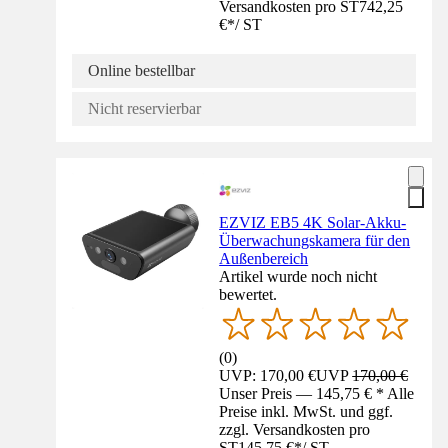
Versandkosten pro ST
742,25
€
*
/
ST
Online bestellbar
Nicht reservierbar
EZVIZ EB5 4K Solar-Akku-
Überwachungskamera für den
Außenbereich
Artikel wurde noch nicht
bewertet.
(
0
)
UVP: 170,00 €
UVP
170,00 €
Unser Preis — 145,75 € * Alle
Preise inkl. MwSt. und ggf.
zzgl. Versandkosten pro
ST
145,75 €
*
/
ST