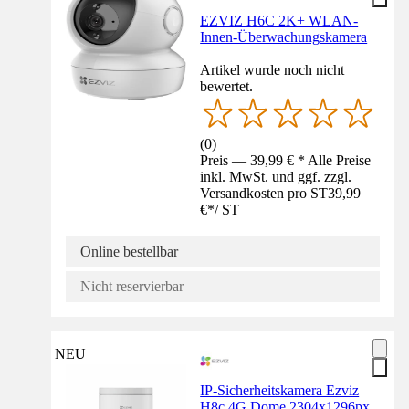
EZVIZ H6C 2K+ WLAN-
Innen-Überwachungskamera
Artikel wurde noch nicht
bewertet.
(
0
)
Preis — 39,99 € * Alle Preise
inkl. MwSt. und ggf. zzgl.
Versandkosten pro ST
39,99
€
*
/
ST
Online bestellbar
Nicht reservierbar
NEU
IP-Sicherheitskamera Ezviz
H8c 4G Dome 2304x1296px