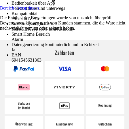
Bedienbarkeit über App
Bereich überspringen
Von zu Hause und unterwegs
Kompatibilität
Die Echtheit der Bewertungen wurde von uns nicht überprüft.
Amazon Alexa
Bewertungen können auch von Kunden stammen, die die Ware nicht
Steuerungsmöglichkeit
nachweislich genutzt oder gekauft haben.
Hersteller App (iOS und Android)
Smart Home Bereich
Alarm
Datengenerierung kontinuierlich und in Echtzeit
Ja
Zahlarten
EAN
6941545631363