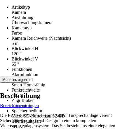
Artikeltyp
Kamera
Ausführung
Überwachungskamera
Kameratyp
Farbe
Kamera Reichweite (Nachtsicht)
5 m
Blickwinkel H
120 °
Blickwinkel V
65 °
Funktionen
Alarmfunktion
Eigenschaft
Mehr anzeigen
Smart Home-fähig
Funkreichweite
Beschreibung
400 m
Zugriff über
Bereich überspringen
Computer
Speichermedium
Die EZVIZ EP7 Smart Home Video-Türsprechanlage vereint
Micro SD-Karte max. 32 GB
Sicherheit, Komfort und Design in einem kompletten
Übertragungsart
Videosprechanlagensystem. Das Set besteht aus einer eleganten
WLAN