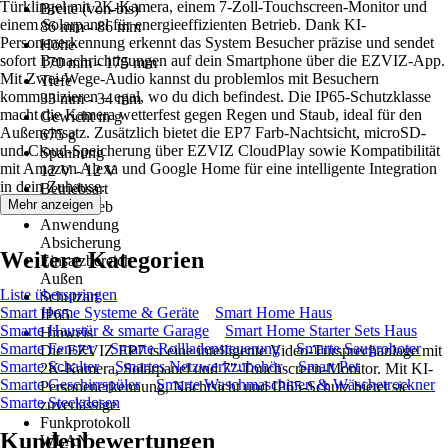
Türklingel mit 2K-Kamera, einem 7-Zoll-Touchscreen-Monitor und
Breite (von-bis)
einem Solarpanel für energieeffizienten Betrieb. Dank KI-
86 mm - 86 mm
Personenerkennung erkennt das System Besucher präzise und sendet
Höhe
sofort Benachrichtigungen auf dein Smartphone über die EZVIZ-App.
170 mm - 175 mm
Mit Zwei-Wege-Audio kannst du problemlos mit Besuchern
Tiefe
kommunizieren – egal, wo du dich befindest. Die IP65-Schutzklasse
33 mm - 34 mm
macht die Kamera wetterfest gegen Regen und Staub, ideal für den
Gewicht in g
Außeneinsatz. Zusätzlich bietet die EP7 Farb-Nachtsicht, microSD-
675 g
und Cloud-Speicherung über EZVIZ CloudPlay sowie Kompatibilität
Spannung
mit Amazon Alexa und Google Home für eine intelligente Integration
12 V - 12 V
in dein Zuhause.
Betriebsart
Mehr anzeigen
Netzbetrieb
Anwendung
Absicherung
Weitere Kategorien
Einsatzbereich
Außen
Liste überspringen
Schutzart
Smart Home Systeme & Geräte
Smart Home Haus
IP65
Smarte Haustür & smarte Garage
Smart Home Starter Sets Haus
Hinweis
Smarte Fenster
Smarte Rollladensteuerung
Smarte Saugroboter
Die EZVIZ EP7 ist eine intelligente Video-Türsprechanlage mit
Smarte Schalter
Smartes Netzwerkzubehör
Smart Pet
2K-Kamera, Solarpanel und 7"-Touchscreen-Monitor. Mit KI-
Smarte Geschirrspüler
Smarte Waschmaschinen & Wäschetrockner
Personenerkennung, Nachtsicht und IP65-Schutz bietet sie
Smarte Steckdosen
zuverlässige
Funkprotokoll
Kundenbewertungen
WLAN