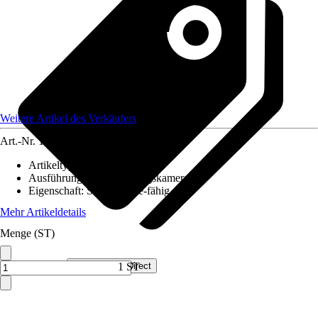
Weitere Artikel des Verkäufers
Art.-Nr.
12623002
Artikeltyp
:
Kamera
Ausführung
:
Überwachungskamera
Eigenschaft
:
Smart Home-fähig
Mehr Artikeldetails
Menge (ST)
Verkauf durch:
Smart Home Direct
1 ST